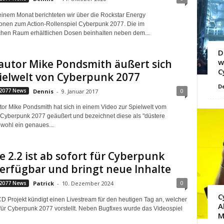
 einem Monat berichteten wir über die Rockstar Energy
onen zum Action-Rollenspiel Cyberpunk 2077. Die im
hen Raum erhältlichen Dosen beinhalten neben dem...
D
autor Mike Pondsmith äußert sich
w
C
ielwelt von Cyberpunk 2077
D
0
2077 News
Dennis
-
9. Januar 2017
tor Mike Pondsmith hat sich in einem Video zur Spielwelt vom
 Cyberpunk 2077 geäußert und bezeichnet diese als "düstere
bwohl ein genaues...
 2.2 ist ab sofort für Cyberpunk
erfügbar und bringt neue Inhalte
0
2077 News
Patrick
-
10. Dezember 2024
C
CD Projekt kündigt einen Livestream für den heutigen Tag an, welcher
A
für Cyberpunk 2077 vorstellt. Neben Bugfixes wurde das Videospiel
M