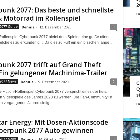
2
unk 2077: Das beste und schnellste
D
 Motorrad im Rollenspiel
0
2077 Guide
Dennis
-
12. Dezember 2020
Rollenspiel Cyberpunk 2077 bietet dem Spieler eine große offene
elche es zu erkunden gilt. Da dies zu Fuß ein ein bisschen lange...
unk 2077 trifft auf Grand Theft
Ein gelungener Machinima-Trailer
0
2077 News
Dennis
-
9. Dezember 2020
G
C
-Fiction-Rollenspiel Cyberpunk 2077 verspricht eines der heiß
s
n Videospiele des Jahres 2020 zu werden. Die Fan-Community ist
en vergangenen Jahren stetig...
D
ar Energy: Mit Dosen-Aktionscode
yberpunk 2077 Auto gewinnen
0
2077 News
Dennis
-
14. Oktober 2020