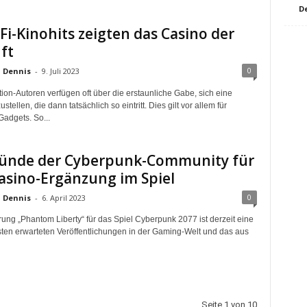
D
iFi-Kinohits zeigten das Casino der
ft
0
Dennis
-
9. Juli 2023
tion-Autoren verfügen oft über die erstaunliche Gabe, sich eine
stellen, die dann tatsächlich so eintritt. Dies gilt vor allem für
Gadgets. So...
ründe der Cyberpunk-Community für
asino-Ergänzung im Spiel
0
Dennis
-
6. April 2023
rung „Phantom Liberty“ für das Spiel Cyberpunk 2077 ist derzeit eine
ten erwarteten Veröffentlichungen in der Gaming-Welt und das aus
Seite 1 von 10