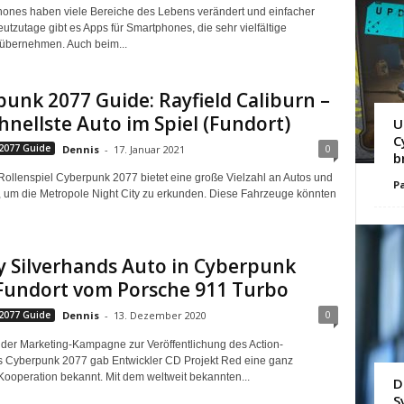
ones haben viele Bereiche des Lebens verändert und einfacher
utzutage gibt es Apps für Smartphones, die sehr vielfältige
übernehmen. Auch beim...
unk 2077 Guide: Rayfield Caliburn –
hnellste Auto im Spiel (Fundort)
U
C
0
2077 Guide
Dennis
-
17. Januar 2021
b
Rollenspiel Cyberpunk 2077 bietet eine große Vielzahl an Autos und
Pa
 um die Metropole Night City zu erkunden. Diese Fahrzeuge könnten
 Silverhands Auto in Cyberpunk
 Fundort vom Porsche 911 Turbo
0
2077 Guide
Dennis
-
13. Dezember 2020
er Marketing-Kampagne zur Veröffentlichung des Action-
s Cyberpunk 2077 gab Entwickler CD Projekt Red eine ganz
ooperation bekannt. Mit dem weltweit bekannten...
D
S