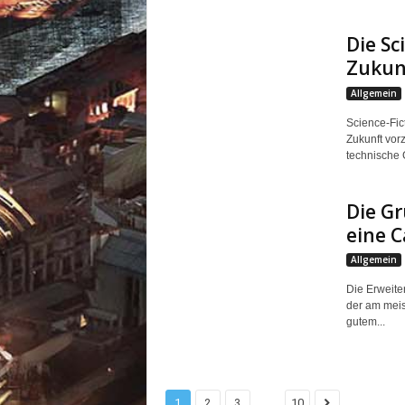
Die Sc
Zukun
Allgemein
Science-Fic
Zukunft vorzu
technische 
Die G
eine C
Allgemein
Die Erweite
der am meis
gutem...
...
1
2
3
10