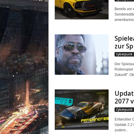
Bereits vor
Sonderediti
amerikanisc
Spiele
zur Sp
Cyberpunk 
Der Spielau
Rollenspiel
Zukunft". O
Update
2077 v
Cyberpunk 
Entwickler 
Update 2.2 
zudem...