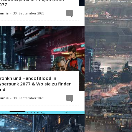
077
0
ennis
-
30. September 2023
ronkh und HandofBlood in
yberpunk 2077 & Wo sie zu finden
ind
0
ennis
-
30. September 2023