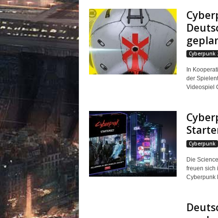
Cyber
Deuts
gepla
Cyberpunk 
In Kooperat
der Spielen
Videospiel 
Cyber
Starte
Cyberpunk
Die Science
freuen sich
Cyberpunk R
Deuts