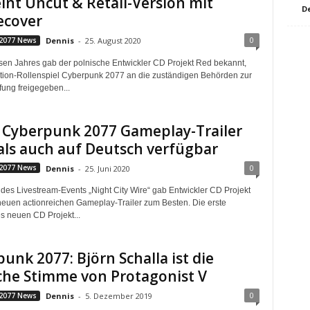
int Uncut & Retail-Version mit
D
cover
0
2077 News
Dennis
-
25. August 2020
sen Jahres gab der polnische Entwickler CD Projekt Red bekannt,
tion-Rollenspiel Cyberpunk 2077 an die zuständigen Behörden zur
fung freigegeben...
 Cyberpunk 2077 Gameplay-Trailer
ls auch auf Deutsch verfügbar
0
2077 News
Dennis
-
25. Juni 2020
es Livestream-Events „Night City Wire“ gab Entwickler CD Projekt
euen actionreichen Gameplay-Trailer zum Besten. Die erste
 neuen CD Projekt...
unk 2077: Björn Schalla ist die
che Stimme von Protagonist V
0
2077 News
Dennis
-
5. Dezember 2019