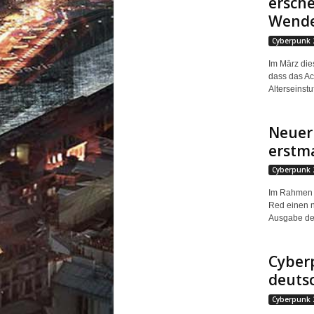
ersche
Wende
Cyberpunk 
Im März die
dass das Ac
Alterseinstu
Neuer
erstma
Cyberpunk 
Im Rahmen d
Red einen n
Ausgabe des
Cyberp
deuts
Cyberpunk 