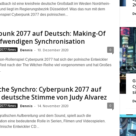
bach ist eine kreisfreie deutsche Großstadt im Westen Nordrhein-
2
und liegt im Regierungsbezirk Düsseldorf. Was das nun mit dem
D
enspiel Cyberpunk 2077 des polnischen...
punk 2077 auf Deutsch: Making-Of
ufwendigen Synchronisation
0
2077 News
Dennis
-
10. Dezember 2020
ion-Rollenspiel Cyberpunk 2077 hat sich der polnische Entwickler
Red nach der The Witcher-Reihe viel vorgenommen und hat Großes
.
G
C
che Synchro: Cyberpunk 2077 auf
s
 deutsche Stimme von Judy Alvarez
D
0
2077 News
Dennis
-
14. November 2020
rafischen Aufbereitung und dem Sound, spielt auch die
tion eine bedeutende Rolle in Serien, Filmen und Videospielen.
lnische Entwickler CD...