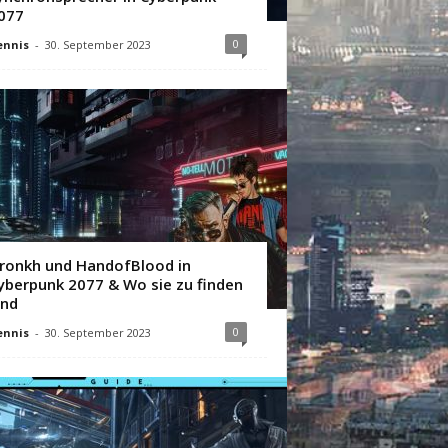
077
0
ennis
-
30. September 2023
ronkh und HandofBlood in
yberpunk 2077 & Wo sie zu finden
ind
0
ennis
-
30. September 2023