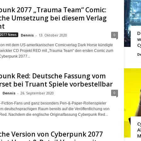
punk 2077 „Trauma Team“ Comic:
che Umsetzung bei diesem Verlag
nt
D
0
2077 News
Dennis
-
13. Oktober 2020
w
C
ion mit dem US-amerikanischen Comicverlag Dark Horse kündigte
twickler CD Projekt RED mit „Trauma Team“ den ersten Comic zum
D
Cyberpunk 2077...
punk Red: Deutsche Fassung vom
rset bei Truant Spiele vorbestellbar
0
Dennis
-
26. September 2020
-Fiction-Fans und ganz besonders Pen-&-Paper-Rollenspieler
 im deutschsprachigen Raum bereits auf die Veröffentlichung von
ed. Nachdem die englische Originalfassung Cyberpunk Red...
C
A
che Version von Cyberpunk 2077
M