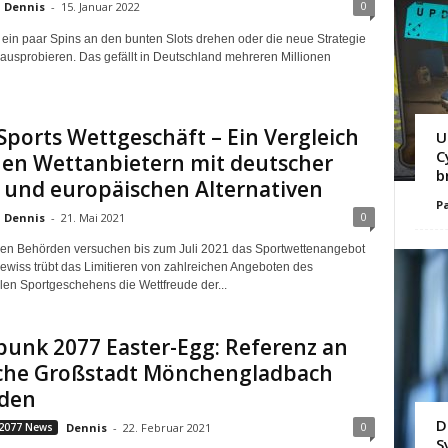
0
Dennis
-
15. Januar 2022
 ein paar Spins an den bunten Slots drehen oder die neue Strategie
ausprobieren. Das gefällt in Deutschland mehreren Millionen
Sports Wettgeschäft – Ein Vergleich
U
C
hen Wettanbietern mit deutscher
b
 und europäischen Alternativen
Pa
0
Dennis
-
21. Mai 2021
en Behörden versuchen bis zum Juli 2021 das Sportwettenangebot
ewiss trübt das Limitieren von zahlreichen Angeboten des
alen Sportgeschehens die Wettfreude der...
unk 2077 Easter-Egg: Referenz an
che Großstadt Mönchengladbach
den
D
0
2077 News
Dennis
-
22. Februar 2021
S