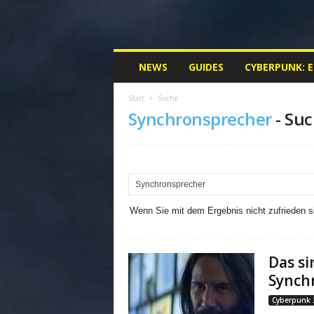
M
NEWS
GUIDES
CYBERPUNK: 
y
C
Start
Suche
y
Synchronsprecher
-
Suc
b
e
r
p
u
n
k
Wenn Sie mit dem Ergebnis nicht zufrieden si
.
d
e
Das si
|
Synch
D
e
Cyberpunk 
i