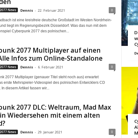
den
0
2077 News
Dennis
-
22. Februar 2021
bach ist eine kreisfreie deutsche Großstadt im Westen Nordrhein-
und liegt im Regierungsbezirk Düsseldorf. Was das nun mit dem
enspiel Cyberpunk 2077 des polnischen...
D
w
C
unk 2077 Multiplayer auf einen
D
 Alle Infos zum Online-Standalone
0
2077 News
Dennis
-
6. Februar 2021
nk 2077 Multiplayer (genauer Titel steht noch aus) erwartet
s erste Mehrspieler-Videospiel des polnischen Entwicklers CD
 In diesem Artikel fassen wir...
punk 2077 DLC: Weltraum, Mad Max
in Wiedersehen mit einem alten
C
d?
A
0
2077 News
Dennis
-
29. Januar 2021
M