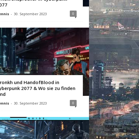
077
0
ennis
-
30. September 2023
ronkh und HandofBlood in
yberpunk 2077 & Wo sie zu finden
ind
0
ennis
-
30. September 2023