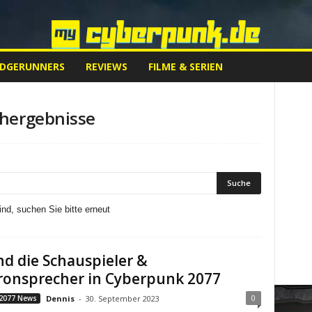
EDGERUNNERS
REVIEWS
FILME & SERIEN
hergebnisse
nd, suchen Sie bitte erneut
nd die Schauspieler &
ronsprecher in Cyberpunk 2077
0
2077 News
Dennis
-
30. September 2023