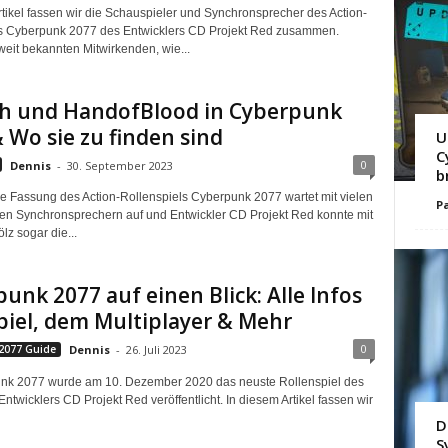
rtikel fassen wir die Schauspieler und Synchronsprecher des Action-
s Cyberpunk 2077 des Entwicklers CD Projekt Red zusammen.
eit bekannten Mitwirkenden, wie...
h und HandofBlood in Cyberpunk
 Wo sie zu finden sind
U
C
0
Dennis
-
30. September 2023
b
e Fassung des Action-Rollenspiels Cyberpunk 2077 wartet mit vielen
Pa
en Synchronsprechern auf und Entwickler CD Projekt Red konnte mit
lz sogar die...
unk 2077 auf einen Blick: Alle Infos
iel, dem Multiplayer & Mehr
0
2077 Guide
Dennis
-
26. Juli 2023
unk 2077 wurde am 10. Dezember 2020 das neuste Rollenspiel des
ntwicklers CD Projekt Red veröffentlicht. In diesem Artikel fassen wir
D
S