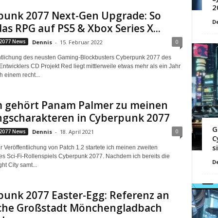
2
punk 2077 Next-Gen Upgrade: So
D
das RPG auf PS5 & Xbox Series X...
0
2077 News
Dennis
-
15. Februar 2022
ntlichung des neusten Gaming-Blockbusters Cyberpunk 2077 des
ntwicklers CD Projekt Red liegt mittlerweile etwas mehr als ein Jahr
 einem recht...
 gehört Panam Palmer zu meinen
ngscharakteren in Cyberpunk 2077
G
0
2077 News
Dennis
-
18. April 2021
C
s
r Veröffentlichung von Patch 1.2 startete ich meinen zweiten
es Sci-Fi-Rollenspiels Cyberpunk 2077. Nachdem ich bereits die
D
ht City samt...
unk 2077 Easter-Egg: Referenz an
che Großstadt Mönchengladbach