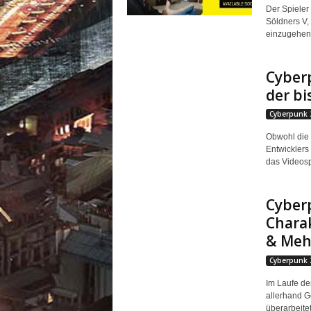
Der Spieler
Söldners V, 
einzugehen.
Cyber
der bi
Cyberpunk 
Obwohl die 
Entwicklers 
das Videospi
Cyberp
Charak
& Meh
Cyberpunk 
Im Laufe de
allerhand G
überarbeitet