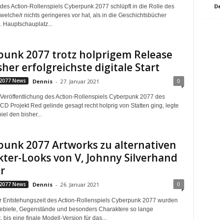
D
 des Action-Rollenspiels Cyberpunk 2077 schlüpft in die Rolle des
welche/r nichts geringeres vor hat, als in die Geschichtsbücher
 Hauptschauplatz...
punk 2077 trotz holprigem Release
sher erfolgreichste digitale Start
0
2077 News
Dennis
-
27. Januar 2021
Veröffentlichung des Action-Rollenspiels Cyberpunk 2077 des
CD Projekt Red gelinde gesagt recht holprig von Statten ging, legte
el den bisher...
unk 2077 Artworks zu alternativen
ter-Looks von V, Johnny Silverhand
r
0
2077 News
Dennis
-
26. Januar 2021
r Entstehungszeit des Action-Rollenspiels Cyberpunk 2077 wurden
ebiete, Gegenstände und besonders Charaktere so lange
, bis eine finale Modell-Version für das...