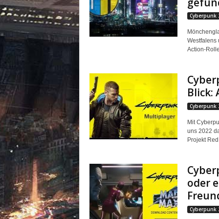
gefun
Cyberpunk 
Mönchenglad
Westfalens 
Action-Roll
Cyberp
Blick:
Cyberpunk 
Mit Cyberpu
uns 2022 da
Projekt Red.
Cyber
oder e
Freun
Cyberpunk 