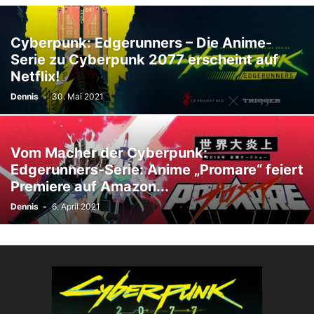
Cyberpunk: Edgerunners – Die Anime-
Serie zu Cyberpunk 2077 erscheint auf
Netflix!
Dennis
-
30. Mai 2021
Vom Macher der Cyberpunk:
Edgerunners-Serie: Anime „Promare“ feiert
Premiere auf Amazon...
Dennis
-
6. April 2021