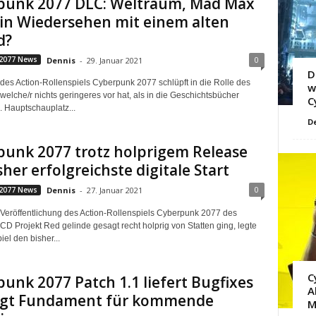
punk 2077 DLC: Weltraum, Mad Max
in Wiedersehen mit einem alten
d?
0
2077 News
Dennis
-
29. Januar 2021
D
 des Action-Rollenspiels Cyberpunk 2077 schlüpft in die Rolle des
w
welche/r nichts geringeres vor hat, als in die Geschichtsbücher
C
 Hauptschauplatz...
D
punk 2077 trotz holprigem Release
sher erfolgreichste digitale Start
0
2077 News
Dennis
-
27. Januar 2021
Veröffentlichung des Action-Rollenspiels Cyberpunk 2077 des
CD Projekt Red gelinde gesagt recht holprig von Statten ging, legte
el den bisher...
C
unk 2077 Patch 1.1 liefert Bugfixes
A
egt Fundament für kommende
M