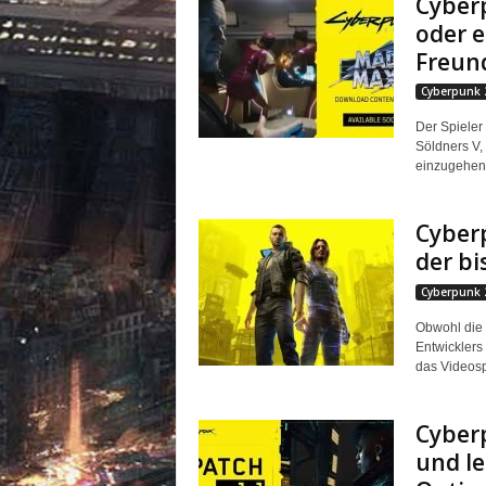
Cyber
oder e
Freun
Cyberpunk 
Der Spieler
Söldners V, 
einzugehen.
Cyber
der bi
Cyberpunk 
Obwohl die 
Entwicklers 
das Videospi
Cyberp
und l