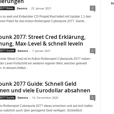
ierungen
D
0
2077 News
Dennis
-
23. Januar 2021
es so weit und Entwickler CD Projekt Red liefert mit Update 1.1 den
eren Patch für das Action-Rollenspiel Cyberpunk 2077. Damit...
unk 2077: Street Cred Erklärung,
ung, Max-Level & schnell leveln
0
2077 Guide
Dennis
-
7. Januar 2021
nte Street Cred ist im Action-Rollenspiel Cyberpunk 2077 neben
r Level-Fortschritt ein weiterer eigener Wert, welcher gelevelt
 In diesem Artikel...
unk 2077 Guide: Schnell Geld
nen und viele Eurodollar absahnen
0
2077 Guide
Dennis
-
16. Dezember 2020
on-Rollenspiel Cyberpunk 2077 etwas erreichen und auf sich halten
s natürlich auch über genügend Geld verfügen. Schließlich