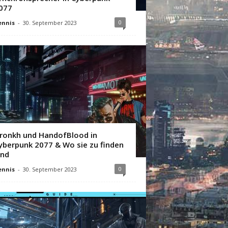
077
0
ennis
-
30. September 2023
ronkh und HandofBlood in
yberpunk 2077 & Wo sie zu finden
ind
0
ennis
-
30. September 2023