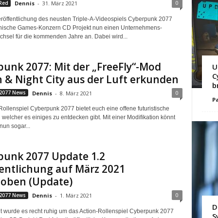
0
Red
Dennis
-
31. März 2021
röffentlichung des neusten Triple-A-Videospiels Cyberpunk 2077
lnische Games-Konzern CD Projekt nun einen Unternehmens-
chsel für die kommenden Jahre an. Dabei wird...
unk 2077: Mit der „FreeFly“-Mod
U
C
n & Night City aus der Luft erkunden
b
0
2077 News
Dennis
-
8. März 2021
Pa
Rollenspiel Cyberpunk 2077 bietet euch eine offene futuristische
n welcher es einiges zu entdecken gibt. Mit einer Modifikation könnt
 nun sogar...
punk 2077 Update 1.2
entlichung auf März 2021
hoben (Update)
0
2077 News
Dennis
-
1. März 2021
D
Zeit wurde es recht ruhig um das Action-Rollenspiel Cyberpunk 2077
S