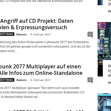
ler CD Projekt Red fuhr die öffentliche Kommunikation auf ein
2
D
Angriff auf CD Projekt: Daten
hlen & Erpressungsversuch
0
2077 News
Dennis
-
9. Februar 2021
ntlichung des Action-Rollenspiels Cyberpunk 2077 des Entwicklers
ed lief gelinde gesagt nicht sonderlich reibungslos. Und als ob die
ation nicht...
unk 2077 Multiplayer auf einen
G
C
 Alle Infos zum Online-Standalone
s
0
2077 News
Dennis
-
6. Februar 2021
D
nk 2077 Multiplayer (genauer Titel steht noch aus) erwartet
s erste Mehrspieler-Videospiel des polnischen Entwicklers CD
 In diesem Artikel fassen wir...