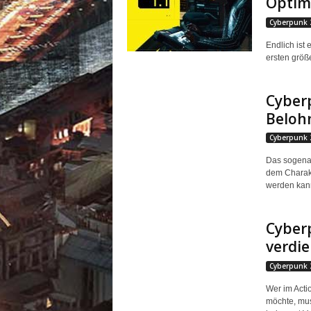
Optim
Cyberpunk 
Endlich ist 
ersten größ
Cyberp
Belohn
Cyberpunk 
Das sogenan
dem Charakte
werden kann.
Cyberp
verdie
Cyberpunk 
Wer im Acti
möchte, mus