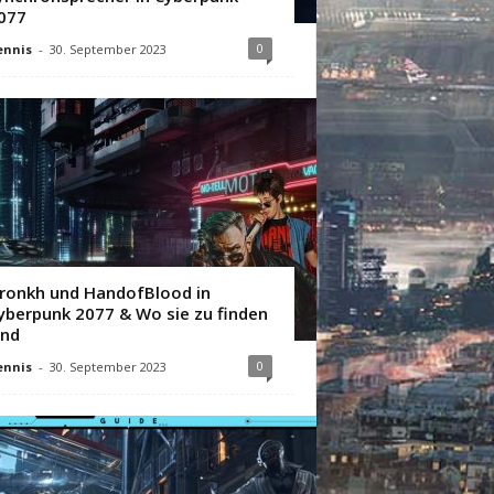
077
0
ennis
-
30. September 2023
ronkh und HandofBlood in
yberpunk 2077 & Wo sie zu finden
ind
0
ennis
-
30. September 2023