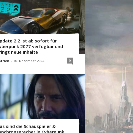
pdate 2.2 ist ab sofort für
yberpunk 2077 verfügbar und
ringt neue Inhalte
0
trick
-
10. Dezember 2024
as sind die Schauspieler &
ynchronsprecher in Cyberpunk