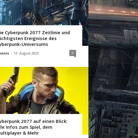
ie Cyberpunk 2077 Zeitlinie und
ichtigsten Ereignisse des
yberpunk-Universums
0
ennis
-
13. August 2023
yberpunk 2077 auf einen Blick:
lle Infos zum Spiel, dem
ultiplayer & Mehr