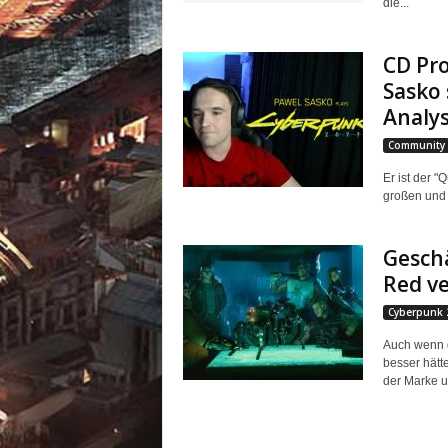
die...
CD Pro
Sasko 
Analy
Community
Er ist der "
großen und 
Geschä
Red v
Cyberpunk 
Auch wenn d
besser hätt
der Marke u