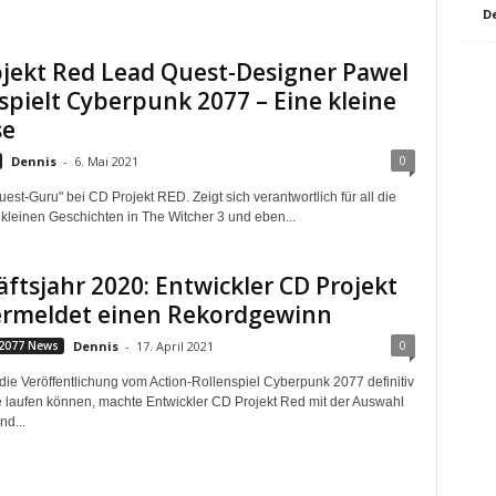
D
jekt Red Lead Quest-Designer Pawel
spielt Cyberpunk 2077 – Eine kleine
se
0
Dennis
-
6. Mai 2021
Quest-Guru" bei CD Projekt RED. Zeigt sich verantwortlich für all die
kleinen Geschichten in The Witcher 3 und eben...
ftsjahr 2020: Entwickler CD Projekt
ermeldet einen Rekordgewinn
0
2077 News
Dennis
-
17. April 2021
ie Veröffentlichung vom Action-Rollenspiel Cyberpunk 2077 definitiv
e laufen können, machte Entwickler CD Projekt Red mit der Auswahl
nd...