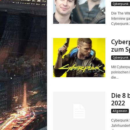
Cyberpunk 
Die The Witc
Interview g
Cyberpunk 2
Cyberp
zum Sp
Cyberpunk 
Mit Cyberp
polnischen E
die...
Die 8 
2022
Allgemein
Cyberpunk S
Jahrhunderts