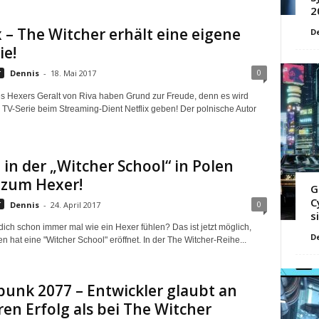
2
x – The Witcher erhält eine eigene
D
ie!
0
r
Dennis
-
18. Mai 2017
s Hexers Geralt von Riva haben Grund zur Freude, denn es wird
 TV-Serie beim Streaming-Dient Netflix geben! Der polnische Autor
in der „Witcher School“ in Polen
 zum Hexer!
G
C
0
r
Dennis
-
24. April 2017
s
dich schon immer mal wie ein Hexer fühlen? Das ist jetzt möglich,
D
n hat eine "Witcher School" eröffnet. In der The Witcher-Reihe...
unk 2077 – Entwickler glaubt an
en Erfolg als bei The Witcher