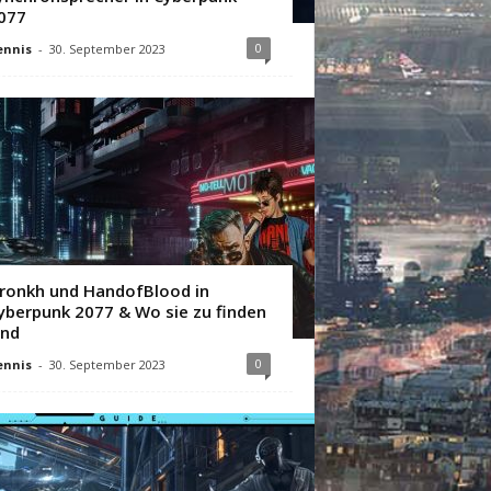
077
0
ennis
-
30. September 2023
ronkh und HandofBlood in
yberpunk 2077 & Wo sie zu finden
ind
0
ennis
-
30. September 2023