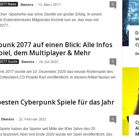
0
2077 News
Dennis
-
15. März 2017
her -Spielreihe war ohne Zweifel ein großer Erfolg. In einem
ab Entwicklerstudio Mitgründer Kicińsk nun an, das man mit
077...
D
w
unk 2077 auf einen Blick: Alle Infos
C
iel, dem Multiplayer & Mehr
D
0
2077 Guide
Dennis
-
26. Juli 2023
unk 2077 wurde am 10. Dezember 2020 das neuste Rollenspiel des
ntwicklers CD Projekt Red veröffentlicht. In diesem Artikel fassen wir
besten Cyberpunk Spiele für das Jahr
0
Dennis
-
22. Februar 2022
C
A
piele haben die Spieler seit Mitte der 80er Jahre des 20.
M
 fasziniert. Aber erst Ende 2020 wurde ein Spiel veröffentlicht, das