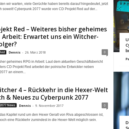
en wir warten, viele Gerüchte haben bereits darauf hingedeutet, jetzt
ich soweit! Cyberpunk 2077 wurde von CD Projekt Red auf der...
jekt Red – Weiteres bisher geheimes
 Arbeit: Erwartet uns ein Witcher-
U
olger?
C
b
0
Red
Dennis
-
26. März 2018
Pa
sher geheimes RPG in Arbeit: Laut dem aktuellen Geschäftsbericht
lers CD Projekt Red arbeitet der polnische Entwickler neben
077 an einem...
tcher 4 – Rückkehr in die Hexer-Welt
ch & Neues zu Cyberpunk 2077
0
2077 News
Dennis
-
9. November 2017
as Kapitel rund um den Hexer Geralt von Riva abgeschlossen ist,
och eine Rückkehr zumindest in die Hexer-Welt möglich sein.
D
S