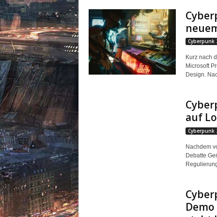
m
u
Cyberp
n
neuem
i
Cyberpunk 
t
y
Kurz nach d
z
Microsoft Pr
u
Design. Nac
C
y
Cyberp
b
e
auf L
r
Cyberpunk 
p
u
Nachdem vor
n
Debatte Gem
k
Regulierung
2
0
Cyberp
7
Demo 
7