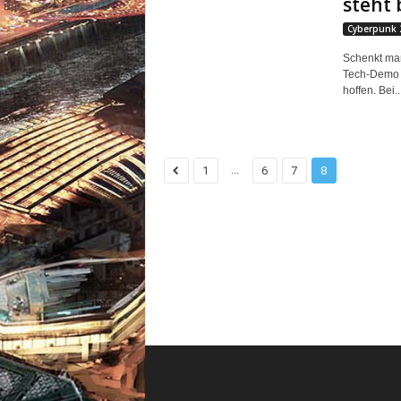
steht 
Cyberpunk 
Schenkt man
Tech-Demo s
hoffen. Bei..
...
1
6
7
8