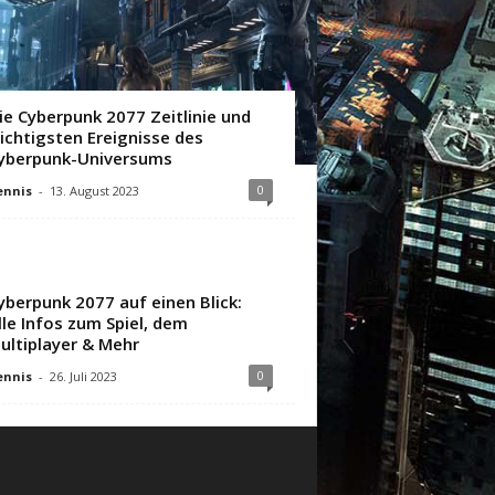
ie Cyberpunk 2077 Zeitlinie und
ichtigsten Ereignisse des
yberpunk-Universums
0
ennis
-
13. August 2023
yberpunk 2077 auf einen Blick:
lle Infos zum Spiel, dem
ultiplayer & Mehr
0
ennis
-
26. Juli 2023