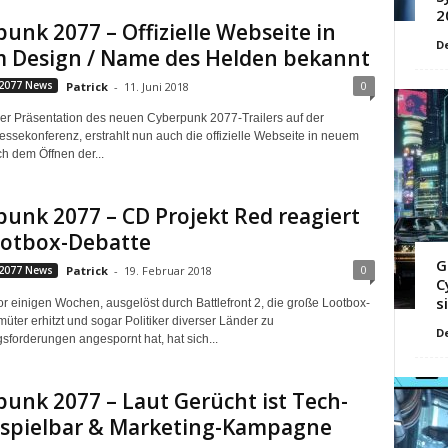
2
unk 2077 – Offizielle Webseite in
D
 Design / Name des Helden bekannt
0
2077 News
Patrick
-
11. Juni 2018
er Präsentation des neuen Cyberpunk 2077-Trailers auf der
essekonferenz, erstrahlt nun auch die offizielle Webseite in neuem
h dem Öffnen der...
unk 2077 – CD Projekt Red reagiert
ootbox-Debatte
G
0
2077 News
Patrick
-
19. Februar 2018
C
s
 einigen Wochen, ausgelöst durch Battlefront 2, die große Lootbox-
üter erhitzt und sogar Politiker diverser Länder zu
D
sforderungen angespornt hat, hat sich...
unk 2077 – Laut Gerücht ist Tech-
spielbar & Marketing-Kampagne