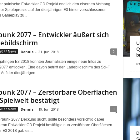
 polnische Entwickler CD Projekt endlich den eisernen Vorhang
 der Spielepresse auf der diesjährigen E3 hinter verschlossenen
s Gameplay zu...
unk 2077 – Entwickler äußert sich
debildschirm
U
C
0
2077 News
Dennis
-
21. Juni 2018
b
sjährigen E3 2018 konnten Journalisten einige neue Infos zu
Pa
077 entlocken. Eine davon betrifft den Ladebildschirm des Sci-Fi
Auf der diesjährigen...
punk 2077 – Zerstörbare Oberflächen
 Spielwelt bestätigt
0
2077 News
Dennis
-
19. Juni 2018
rpunk 2077 Deckung sucht, sollte besonders vorsichtig dabei
enn Entwickler CD Projekt bestätigte nun zerstörbare Oberflächen.
r E3 2018 gab es,...
D
S