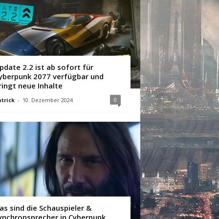
pdate 2.2 ist ab sofort für
yberpunk 2077 verfügbar und
ringt neue Inhalte
0
trick
-
10. Dezember 2024
as sind die Schauspieler &
ynchronsprecher in Cyberpunk