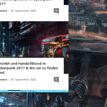
077
0
ennis
-
30. September 2023
ronkh und HandofBlood in
yberpunk 2077 & Wo sie zu finden
ind
0
ennis
-
30. September 2023