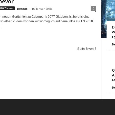
bevor
0
2077 News
Dennis
-
15. Januar 2018
 neuen Gerüchten zu Cyberpunk 2077 Glauben, ist bereits eine
pielbar. Zudem können wir womöglich auf neue Infos zur E3 2018
.
D
w
C
D
Seite 8 von 8
C
A
M
D