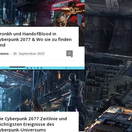
ronkh und HandofBlood in
yberpunk 2077 & Wo sie zu finden
ind
0
ennis
-
30. September 2023
ie Cyberpunk 2077 Zeitlinie und
ichtigsten Ereignisse des
yberpunk-Universums