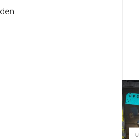
nden
U