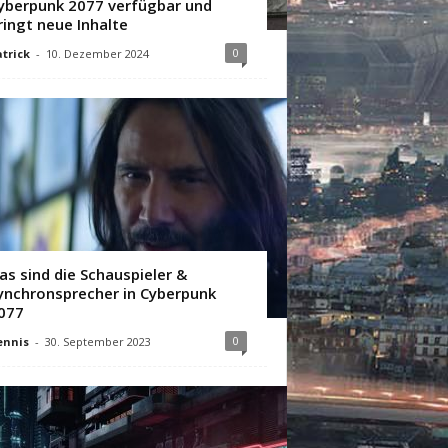
yberpunk 2077 verfügbar und
ringt neue Inhalte
0
trick
-
10. Dezember 2024
as sind die Schauspieler &
ynchronsprecher in Cyberpunk
077
0
ennis
-
30. September 2023