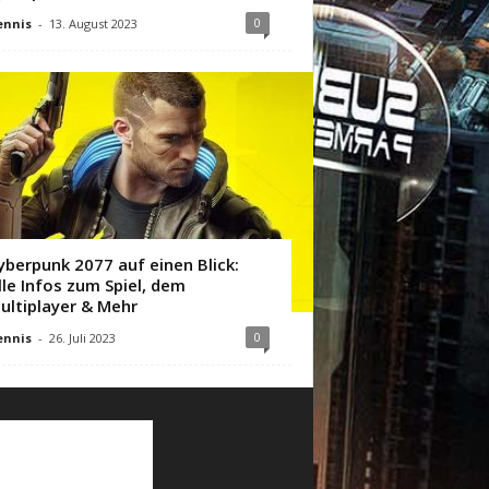
0
ennis
-
13. August 2023
yberpunk 2077 auf einen Blick:
lle Infos zum Spiel, dem
ultiplayer & Mehr
0
ennis
-
26. Juli 2023