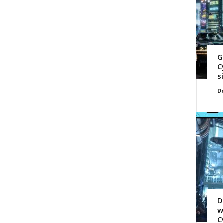
G
C
s
D
D
w
C