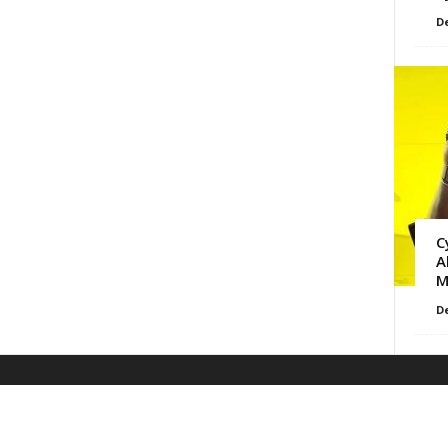
D
C
A
M
D