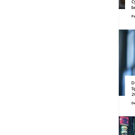
C
b
Pa
D
S
2
D