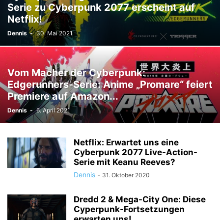
Serie zu Cyberpunk 2077 erscheint auf
Netflix!
Dennis
-
30. Mai 2021
Vom Macher der Cyberpunk:
Edgerunners-Serie: Anime „Promare“ feiert
Premiere auf Amazon...
Dennis
-
6. April 2021
Netflix: Erwartet uns eine
Cyberpunk 2077 Live-Action-
Serie mit Keanu Reeves?
Dennis
-
31. Oktober 2020
Dredd 2 & Mega-City One: Diese
Cyperpunk-Fortsetzungen
erwarten uns!