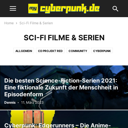
Home
Sci-Fi Filme & Serien
SCI-FI FILME & SERIEN
ALLGEMEIN
CD PROJEKT RED
COMMUNITY
CYBERPUNK
CYBERPUNK 2077 GUIDE
CYBERPUNK 2077 NEWS
GEWINNSPIEL
REVIEWS
SCI-FI FILME & SERIEN
SCIENCE-FICTION
SPIELEMESSE
THE WITCHER
ZUKUNFT SCHON HEUTE
Die besten Science-Fiction-Serien 2021:
Eine fiktionale Zukunft der Menschheit in
Episodenform
Dennis
-
11. März 2023
Cyberpunk: Edgerunners – Die Anime-