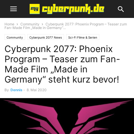
Home
Community
Cyberpunk 2077: Phoenix Program – Teaser zum
Fan-Made Film „Made in Germany“...
Community
Cyberpunk 2077 News
Sci-Fi Filme & Serien
Cyberpunk 2077: Phoenix
Program – Teaser zum Fan-
Made Film „Made in
Germany“ steht kurz bevor!
By
Dennis
-
8. Mai 2020