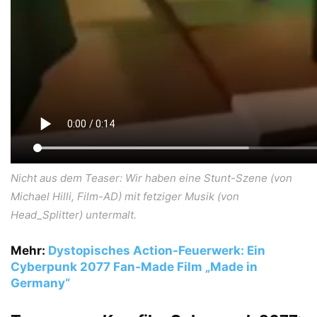
Nicht aus dem Teaser: Wir haben eine Stunt-Szene (von
Michael Hilli
, Film-AD) mit fetziger Musik (von
Head_Splitter) untermalt.
Mehr:
Dystopisches Action-Feuerwerk: Ein
Cyberpunk 2077 Fan-Made Film „Made in
Germany“