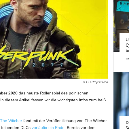
U
C
b
Pa
© CD Projekt Red
mber 2020
das neuste Rollenspiel des polnischen
 In diesem Artikel fassen wir die wichtigsten Infos zum heiß
The Witcher
fand mit der Veröffentlichung von The Witcher
D
S
uf folgenden DLCs
vorläufig ein Ende
. Bereits vor dem