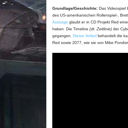
Grundlage/Geschichte:
Das Videospiel 
des US-amerikanischen Rollenspiel-, Bret
Aussage
glaubt er in CD Projekt Red ein
haben. Die Timeline
(dt. Zeitlinie)
der Cybe
gegangen.
Dieser Artikel
behandelt die ka
Red sowie 2077, wie sie von Mike Pondsm