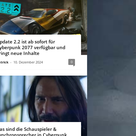
pdate 2.2 ist ab sofort für
yberpunk 2077 verfügbar und
ringt neue Inhalte
0
trick
-
10. Dezember 2024
as sind die Schauspieler &
ynchronsprecher in Cyberpunk