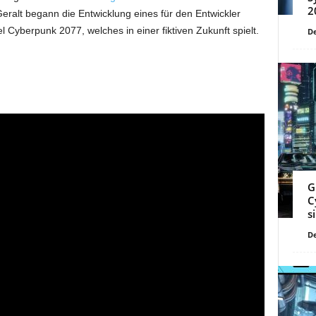
2
ralt begann die Entwicklung eines für den Entwickler
l Cyberpunk 2077, welches in einer fiktiven Zukunft spielt.
De
G
C
s
De