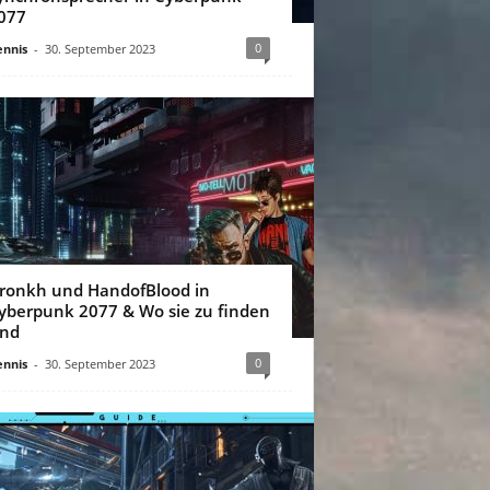
077
0
nnis
-
30. September 2023
ronkh und HandofBlood in
yberpunk 2077 & Wo sie zu finden
ind
0
nnis
-
30. September 2023