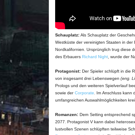
Schauplatz:
Als Schauplatz der Geschehni
Westküste der vereinigten Staaten in der 
Nordkalifornien. Ursprünglich trug dies
des Erbauers
Richard Night
, wurde der N
Protagonist:
Der Spieler schlüpft in die 
von insgesamt drei Lebenswegen
(eng. Li
Prologs und den weiteren Spielverlauf be
sowie der
Corporate
. Im Anschluss kann 
umfangreichen Auswahlmöglichkeiten kre
Romanzen:
Dem Setting entsprechend s
2077. Protagonist V kann dabei heterose
lustvollen Szenen schlüpften teilweise Sc