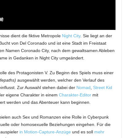
sse dient die fiktive Metropole
Night City
. Sie liegt an der
Bucht von Del Coronado und ist eine Stadt im Freistaat
e den Namen Coronado City, nach dem gewaltsamen Ableben
ame in Gedanken in Night City umgeändert.
Rolle des Protagonisten V. Zu Beginn des Spiels muss einer
fepaths)
ausgewählt werden, welcher den Verlauf des
einflusst. Zur Auswahl stehen dabei der
Nomad
,
Street Kid
der eigene Charakter in einem
Charakter-Editor
mit
iert werden und das Abenteuer kann beginnen.
pielen auch Sex und Romanzen eine Rolle in Cyberpunk
xuelle oder homosexuelle Beziehungen eingehen. Für die
hauspieler
in Motion-Capture-Anzüge
und es soll
mehr