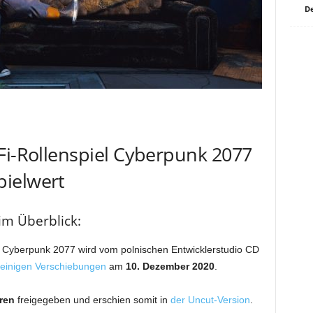
De
Fi-Rollenspiel Cyberpunk 2077
ielwert
im Überblick:
l Cyberpunk 2077 wird vom polnischen Entwicklerstudio CD
einigen Verschiebungen
am
10. Dezember 2020
.
ren
freigegeben und erschien somit in
der Uncut-Version
.