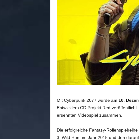
n
e
d
e
u
t
s
c
h
s
p
r
a
c
h
Mit Cyberpunk 2077 wurde
am 10. Deze
i
g
Entwicklers CD Projekt Red veröffentlicht.
e
ersehnten Videospiel zusammen.
C
o
Die erfolgreiche Fantasy-Rollenspielreihe
m
3: Wild Hunt im Jahr 2015 und den dara