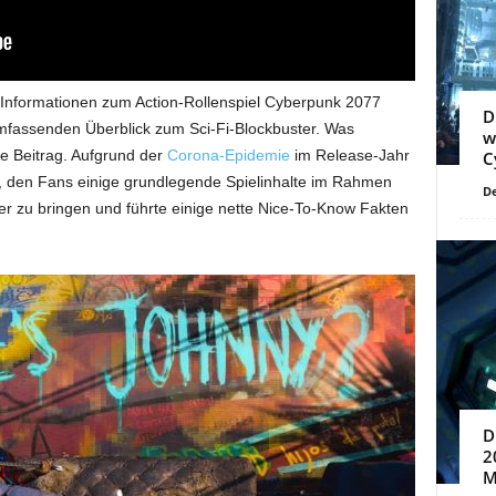
en Informationen zum Action-Rollenspiel Cyberpunk 2077
D
fassenden Überblick zum Sci-Fi-Blockbuster. Was
w
ese Beitrag. Aufgrund der
Corona-Epidemie
im Release-Jahr
C
, den Fans einige grundlegende Spielinhalte im Rahmen
De
r zu bringen und führte einige nette Nice-To-Know Fakten
D
2
M