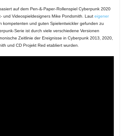
basiert auf dem Pen-&-Paper-Rollenspiel Cyberpunk 2020
t- und Videospieldesigners Mike Pondsmith. Laut
eigener
en kompetenten und guten Spielentwickler gefunden zu
rpunk-Serie ist durch viele verschiedene Versionen
nonische Zeitlinie der Ereignisse in Cyberpunk 2013, 2020,
ith und CD Projekt Red etabliert wurden.