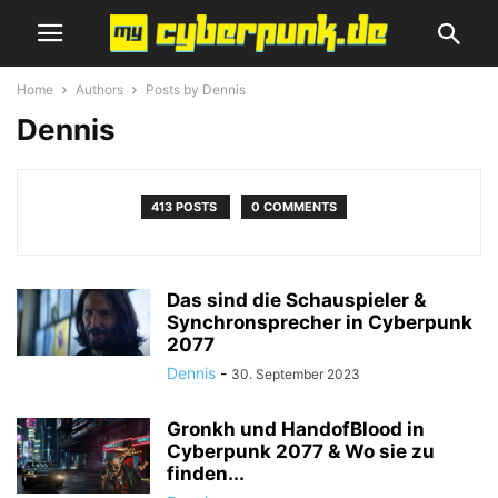
Home
Authors
Posts by Dennis
Dennis
413 POSTS
0 COMMENTS
Das sind die Schauspieler &
Synchronsprecher in Cyberpunk
2077
Dennis
-
30. September 2023
Gronkh und HandofBlood in
Cyberpunk 2077 & Wo sie zu
finden...