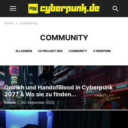
Home
Community
COMMUNITY
ALLGEMEIN
CD PROJEKT RED
COMMUNITY
CYBERPUNK
CYBERPUNK 2077 GUIDE
CYBERPUNK 2077 NEWS
GEWINNSPIEL
REVIEWS
SCI-FI FILME & SERIEN
SCIENCE-FICTION
SPIELEMESSE
THE WITCHER
ZUKUNFT SCHON HEUTE
Gronkh und HandofBlood in Cyberpunk
2077 & Wo sie zu finden...
Dennis
-
30. September 2023