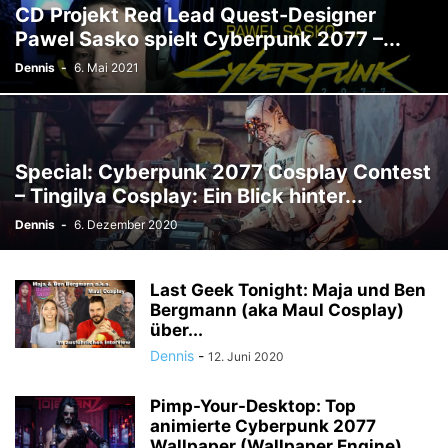
CD Projekt Red Lead Quest-Designer
Pawel Sasko spielt Cyberpunk 2077 –...
Dennis
-
6. Mai 2021
Special: Cyberpunk 2077 Cosplay Contest
– Tingilya Cosplay: Ein Blick hinter...
Dennis
-
6. Dezember 2020
Last Geek Tonight: Maja und Ben
Bergmann (aka Maul Cosplay)
über...
Dennis
-
12. Juni 2020
Pimp-Your-Desktop: Top
animierte Cyberpunk 2077
Wallpaper (Wallpaper Engine)