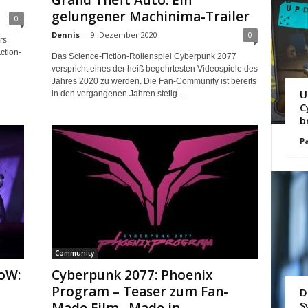
Grand Theft Auto: Ein
gelungener Machinima-Trailer
0
Dennis
-
9. Dezember 2020
0
rs
ction-
Das Science-Fiction-Rollenspiel Cyberpunk 2077
verspricht eines der heiß begehrtesten Videospiele des
Jahres 2020 zu werden. Die Fan-Community ist bereits
U
in den vergangenen Jahren stetig...
C
b
Pa
Community
oW:
Cyberpunk 2077: Phoenix
Program – Teaser zum Fan-
D
S