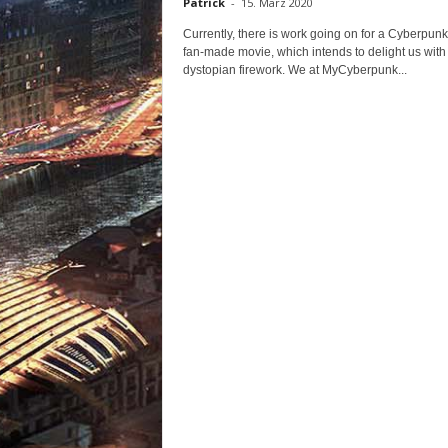
Patrick
-
15. März 2020
Currently, there is work going on for a Cyberpun
fan-made movie, which intends to delight us with
dystopian firework. We at MyCyberpunk...