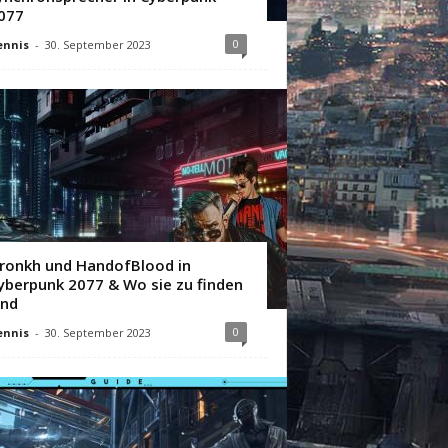
077
0
ennis
-
30. September 2023
ronkh und HandofBlood in
yberpunk 2077 & Wo sie zu finden
ind
0
ennis
-
30. September 2023