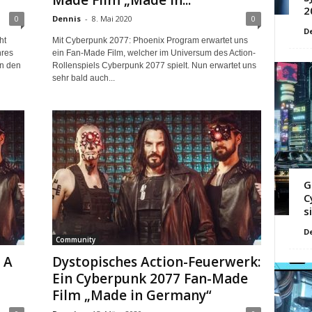
Made Film „Made in...
2
0
Dennis
-
8. Mai 2020
0
D
ht
Mit Cyberpunk 2077: Phoenix Program erwartet uns
hres
ein Fan-Made Film, welcher im Universum des Action-
in den
Rollenspiels Cyberpunk 2077 spielt. Nun erwartet uns
sehr bald auch...
G
C
s
D
Community
 A
Dystopisches Action-Feuerwerk:
Ein Cyberpunk 2077 Fan-Made
Film „Made in Germany“