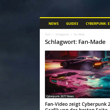
M
NEWS
GUIDES
CYBERPUNK: 
y
C
Start
Schlagworte
Fan-Made
y
Schlagwort: Fan-Made
b
e
r
p
u
n
k
.
d
e
|
Cyberpunk 2077 News
D
e
Fan-Video zeigt Cyberpunk 
i