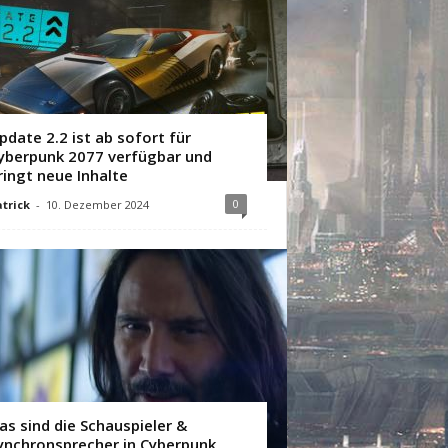
pdate 2.2 ist ab sofort für
yberpunk 2077 verfügbar und
ringt neue Inhalte
0
trick
-
10. Dezember 2024
as sind die Schauspieler &
ynchronsprecher in Cyberpunk