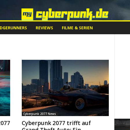
EDGERUNNERS
REVIEWS
FILME & SERIEN
Cyberpunk 2077 News
2077
Cyberpunk 2077 trifft auf