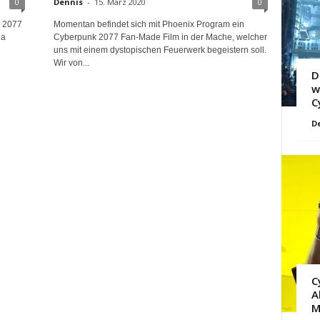
0
Dennis
-
15. März 2020
0
k 2077
Momentan befindet sich mit Phoenix Program ein
 a
Cyberpunk 2077 Fan-Made Film in der Mache, welcher
uns mit einem dystopischen Feuerwerk begeistern soll.
Wir von...
D
w
C
D
C
A
M