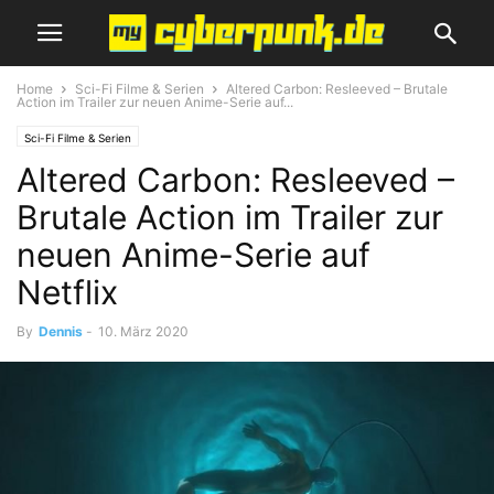
Home
Sci-Fi Filme & Serien
Altered Carbon: Resleeved – Brutale
Action im Trailer zur neuen Anime-Serie auf...
Sci-Fi Filme & Serien
Altered Carbon: Resleeved –
Brutale Action im Trailer zur
neuen Anime-Serie auf
Netflix
By
Dennis
-
10. März 2020