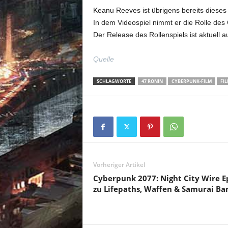
Keanu Reeves ist übrigens bereits dieses
In dem Videospiel nimmt er die Rolle de
Der Release des Rollenspiels ist aktuell
Quelle
SCHLAGWORTE
47 RONIN
CYBERPUNK-FILM
FI
Vorheriger Artikel
Cyberpunk 2077: Night City Wire Ep
zu Lifepaths, Waffen & Samurai Ba