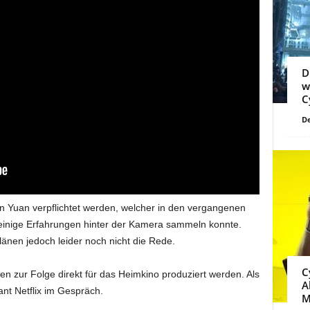
D
w
C
De
on Yuan verpflichtet werden, welcher in den vergangenen
 einige Erfahrungen hinter der Kamera sammeln konnte.
änen jedoch leider noch nicht die Rede.
C
n zur Folge direkt für das Heimkino produziert werden. Als
A
nt Netflix im Gespräch.
M