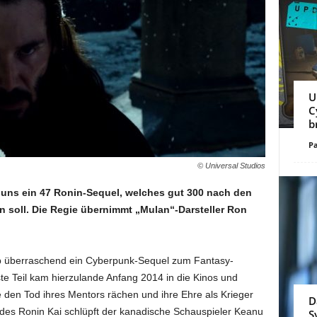
U
C
b
Pa
© Universal Studios
t uns ein 47 Ronin-Sequel, welches gut 300 nach den
n soll. Die Regie übernimmt „Mulan“-Darsteller Ron
ab überraschend ein Cyberpunk-Sequel zum Fantasy-
te Teil kam hierzulande Anfang 2014 in die Kinos und
 den Tod ihres Mentors rächen und ihre Ehre als Krieger
D
e des Ronin Kai schlüpft der kanadische Schauspieler Keanu
S