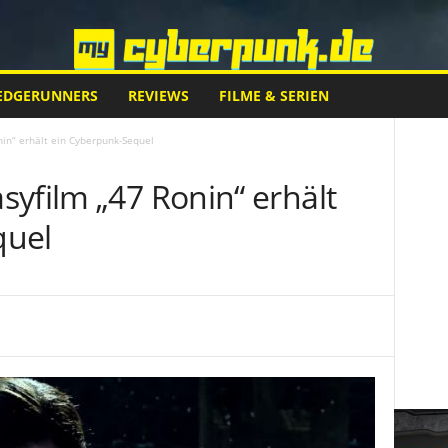
EDGERUNNERS
REVIEWS
FILME & SERIEN
in“ erhält ein Cyberpunk-Sequel
yfilm „47 Ronin“ erhält
quel