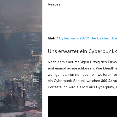
m
Reeves.
u
n
i
t
y
z
Mehr:
Cyberpunk 2077: Die besten Scie
u
C
Uns erwartet ein Cyberpunk-
y
b
e
Nach dem eher mäßigen Erfolg des Films 
r
erst einmal ausgeschlossen. Wie Deadline
p
wenigen Jahren nun doch ein weiterer Tei
u
ein Cyberpunk-Sequel, welches
300 Jahr
n
Fortsetzung wird als Mix aus Cyberpunk, M
k
2
0
7
7