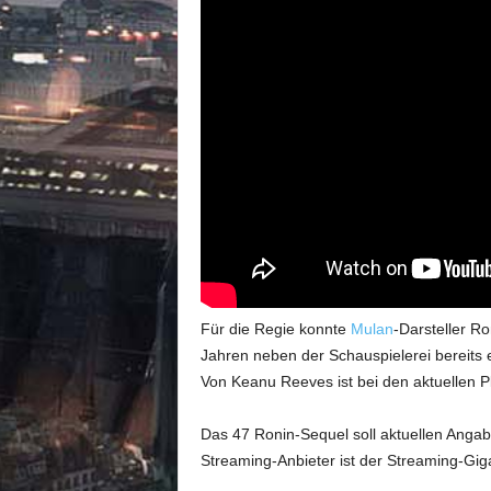
Für die Regie konnte
Mulan
-Darsteller R
Jahren neben der Schauspielerei bereits
Von Keanu Reeves ist bei den aktuellen Pl
Das 47 Ronin-Sequel soll aktuellen Angabe
Streaming-Anbieter ist der Streaming-Giga