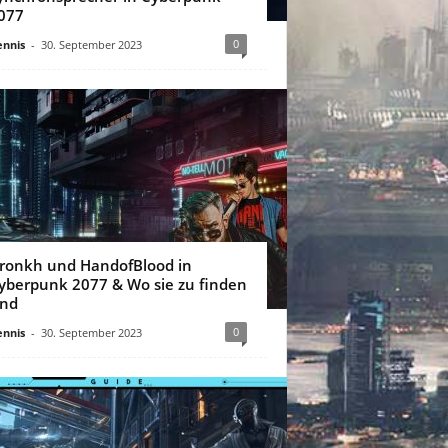
077
0
nnis
-
30. September 2023
ronkh und HandofBlood in
yberpunk 2077 & Wo sie zu finden
ind
0
nnis
-
30. September 2023