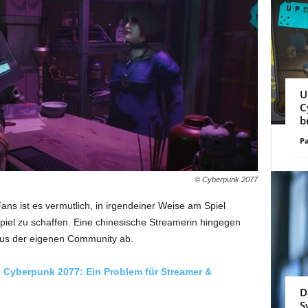
U
C
b
Pa
© Cyberpunk 2077
s ist es vermutlich, in irgendeiner Weise am Spiel
spiel zu schaffen. Eine chinesische Streamerin hingegen
 aus der eigenen Community ab.
in Cyberpunk 2077: Ein Problem für Streamer &
D
S