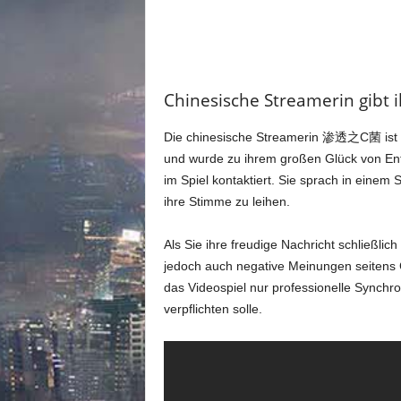
m
u
n
i
t
Chinesische Streamerin gibt 
y
z
u
Die chinesische Streamerin 渗透之C菌 ist e
C
und wurde zu ihrem großen Glück von Entw
y
im Spiel kontaktiert. Sie sprach in einem
b
ihre Stimme zu leihen.
e
r
Als Sie ihre freudige Nachricht schließli
p
u
jedoch auch negative Meinungen seitens
n
das Videospiel nur professionelle Synchro
k
verpflichten solle.
2
0
7
7