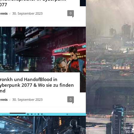
077
0
nnis
-
30. September 2023
ronkh und HandofBlood in
yberpunk 2077 & Wo sie zu finden
ind
0
nnis
-
30. September 2023