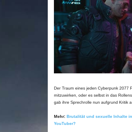
n
e
d
e
u
t
s
c
h
s
p
r
a
c
Der Traum eines jeden Cyberpunk 2077 Fan
h
mitzuwirken, oder es selbst in das Rollen
i
g
gab ihre Sprechrolle nun aufgrund Kritik
e
C
Mehr:
Brutalität und sexuelle Inhalte 
o
YouTuber?
m