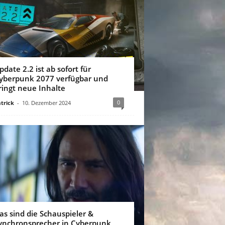
pdate 2.2 ist ab sofort für
yberpunk 2077 verfügbar und
ringt neue Inhalte
0
trick
-
10. Dezember 2024
as sind die Schauspieler &
ynchronsprecher in Cyberpunk