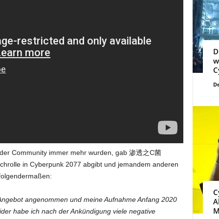
D
w
C
De
s der Community immer mehr wurden, gab 渗透之C菌
echrolle in Cyberpunk 2077 abgibt und jemandem anderen
 folgendermaßen:
C
 ihr Angebot angenommen und meine Aufnahme Anfang 2020
A
M
der habe ich nach der Ankündigung viele negative