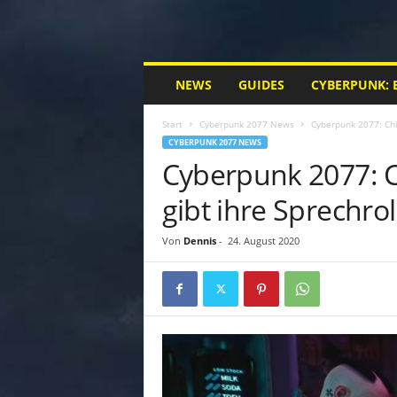
M
NEWS
GUIDES
CYBERPUNK: 
y
C
Start
Cyberpunk 2077 News
Cyberpunk 2077: Chin
y
CYBERPUNK 2077 NEWS
b
Cyberpunk 2077: C
e
r
gibt ihre Sprechrol
p
u
n
Von
Dennis
-
24. August 2020
k
.
d
e
|
D
e
i