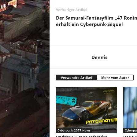
Vorheriger Artikel
Der Samurai-Fantasyfilm „47 Ronin
erhält ein Cyberpunk-Sequel
Dennis
Verwandte Artikel
Mehr vom Autor
Cyberpunk 2077 News
Cyberpu