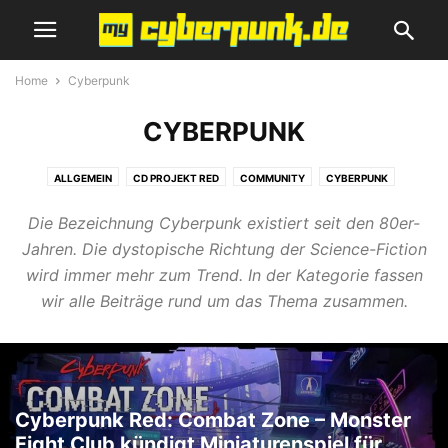
Home
Cyberpunk
CYBERPUNK
ALLGEMEIN
CD PROJEKT RED
COMMUNITY
CYBERPUNK
CYBERPUNK 2077 GUIDE
CYBERPUNK 2077 NEWS
GEWINNSPIEL
Die Bezeichnung Cyberpunk existiert seit den 80er-
REVIEWS
SCI-FI FILME & SERIEN
SCIENCE-FICTION
SPIELEMESSE
Jahren. Die dystopische Richtung der Science-Fiction
THE WITCHER
ZUKUNFT SCHON HEUTE
wird immer mehr zum Trend. In der Kategorie fassen
wir alle Beiträge rund um das Thema zusammen.
Cyberpunk Red: Combat Zone – Monster
Fight Club kündigt Miniaturenspiel für...