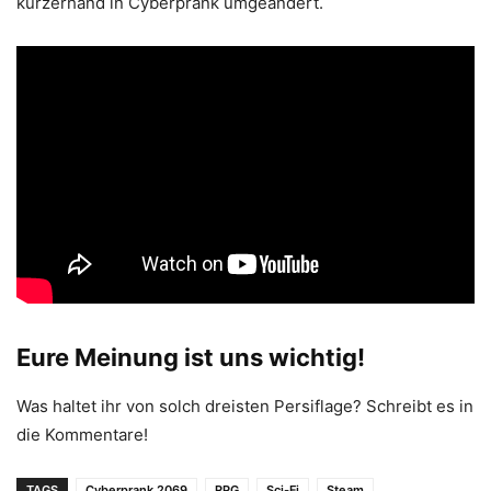
kurzerhand in Cyberprank umgeändert.
Eure Meinung ist uns wichtig!
Was haltet ihr von solch dreisten Persiflage? Schreibt es in
die Kommentare!
TAGS
Cyberprank 2069
RPG
Sci-Fi
Steam