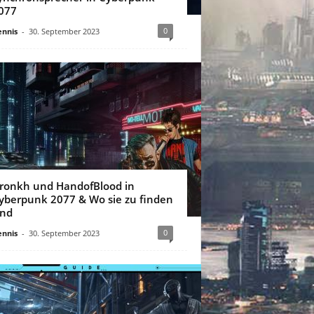
077
0
nnis
-
30. September 2023
ronkh und HandofBlood in
yberpunk 2077 & Wo sie zu finden
ind
0
nnis
-
30. September 2023