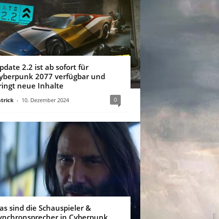
pdate 2.2 ist ab sofort für
yberpunk 2077 verfügbar und
ringt neue Inhalte
0
trick
-
10. Dezember 2024
as sind die Schauspieler &
ynchronsprecher in Cyberpunk