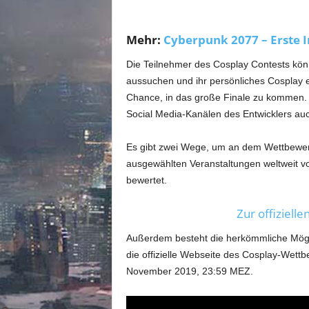
m
u
n
Mehr:
Cyberpunk 2077 – Erste I
i
t
Die Teilnehmer des Cosplay Contests kö
y
aussuchen und ihr persönliches Cosplay 
z
Chance, in das große Finale zu kommen. 
u
Social Media-Kanälen des Entwicklers au
C
y
b
Es gibt zwei Wege, um an dem Wettbewerb
e
ausgewählten Veranstaltungen weltweit vo
r
bewertet.
p
u
Zur offiziell
n
k
Außerdem besteht die herkömmliche Möglich
2
die offizielle Webseite des Cosplay-Wettb
0
November 2019, 23:59 MEZ.
7
7