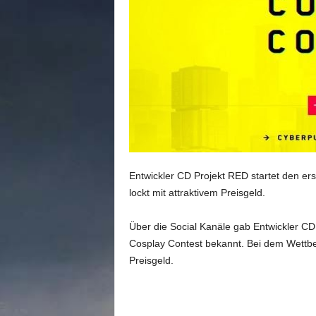
n
e
d
e
u
t
s
c
h
s
p
r
Entwickler CD Projekt RED startet den er
a
lockt mit attraktivem Preisgeld.
c
h
Über die Social Kanäle gab Entwickler CD
i
Cosplay Contest bekannt. Bei dem Wettbe
g
e
Preisgeld.
C
o
m