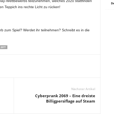
lay-Wettbewerbs teilzunehmen, welches 2020 stattfinden
De
en Teppich ins rechte Licht zu rücken!
 zum Spiel? Werdet ihr teilnehmen? Schreibt es in die
2077
Nächster Artikel
Cyberprank 2069 – Eine dreiste
Billigpersiflage auf Steam