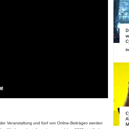
D
w
C
De
C
A
der Veranstaltung und fünf von Online-Beiträgen werden
M