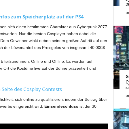
2
De
nfos zum Speicherplatz auf der PS4
nnen sich einen bestimmten Charakter aus Cyberpunk 2077
entwerfen. Nur die besten Cosplayer haben dabei die
Dem Gewinner winkt neben seinem großen Auftritt auf den
ch der Löwenanteil des Preisgeles von insgesamt 40.000$.
 teilzunehmen: Online und Offline. Es werden auf
r Ort die Kostüme live auf der Bühne präsentiert und
G
C
s
en Seite des Cosplay Contests
De
keit, sich online zu qualifizieren, indem der Beitrag über
ewerbs eingereicht wird.
Einsendeschluss
ist der 30.