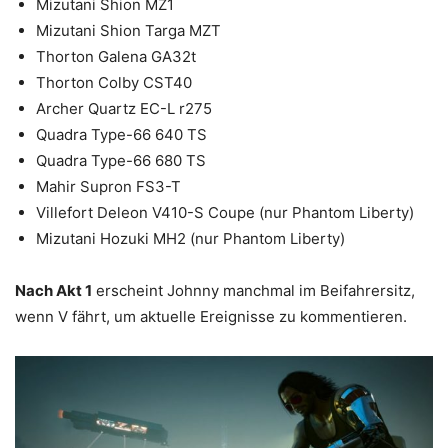
Mizutani Shion MZ1
Mizutani Shion Targa MZT
Thorton Galena GA32t
Thorton Colby CST40
Archer Quartz EC-L r275
Quadra Type-66 640 TS
Quadra Type-66 680 TS
Mahir Supron FS3-T
Villefort Deleon V410-S Coupe (nur Phantom Liberty)
Mizutani Hozuki MH2 (nur Phantom Liberty)
Nach Akt 1
erscheint Johnny manchmal im Beifahrersitz,
wenn V fährt, um aktuelle Ereignisse zu kommentieren.