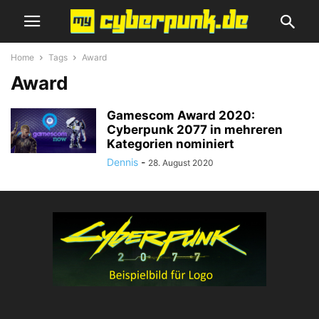
Home
Tags
Award
Award
Gamescom Award 2020:
Cyberpunk 2077 in mehreren
Kategorien nominiert
Dennis
-
28. August 2020