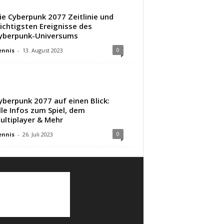
ie Cyberpunk 2077 Zeitlinie und
ichtigsten Ereignisse des
yberpunk-Universums
0
ennis
-
13. August 2023
yberpunk 2077 auf einen Blick:
lle Infos zum Spiel, dem
ultiplayer & Mehr
0
ennis
-
26. Juli 2023