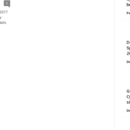
0
b
 2077
Pa
y
ails
D
S
2
D
G
C
s
D