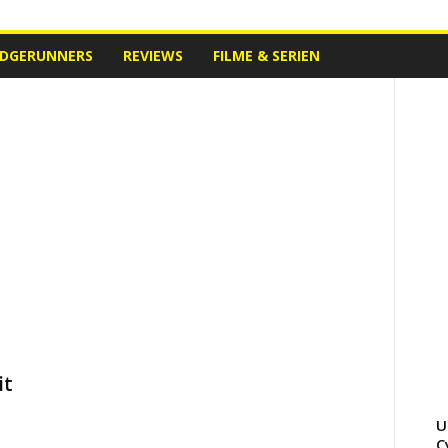
EDGERUNNERS
REVIEWS
FILME & SERIEN
it
U
C