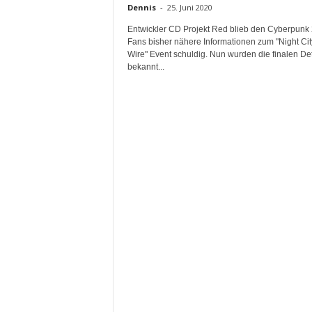
d
Dennis
-
25. Juni 2020
e
Entwickler CD Projekt Red blieb den Cyberpunk
u
Fans bisher nähere Informationen zum "Night Cit
t
Wire" Event schuldig. Nun wurden die finalen Det
s
bekannt...
c
h
s
p
r
a
c
h
i
g
e
C
o
m
m
u