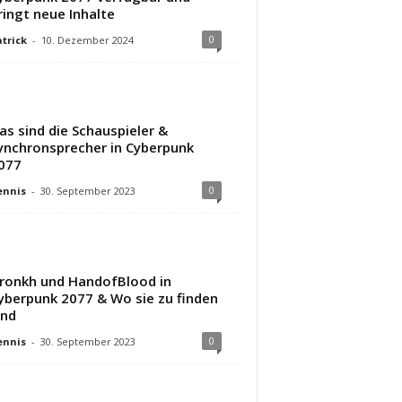
ringt neue Inhalte
0
trick
-
10. Dezember 2024
as sind die Schauspieler &
ynchronsprecher in Cyberpunk
077
0
ennis
-
30. September 2023
ronkh und HandofBlood in
yberpunk 2077 & Wo sie zu finden
ind
0
ennis
-
30. September 2023