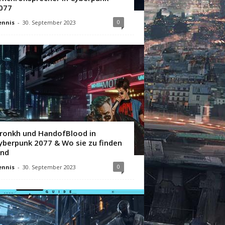
077
0
ennis
-
30. September 2023
ronkh und HandofBlood in
yberpunk 2077 & Wo sie zu finden
ind
0
ennis
-
30. September 2023