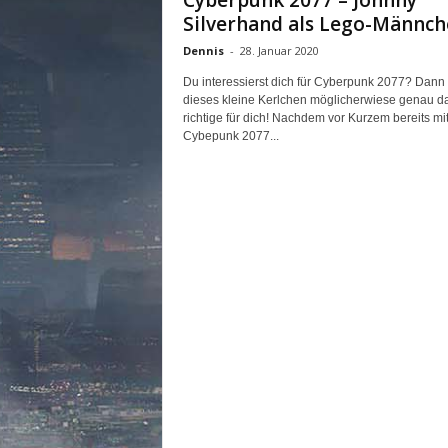
Cyberpunk 2077 – Johnny
n
Silverhand als Lego-Männc
e
Dennis
-
28. Januar 2020
d
e
Du interessierst dich für Cyberpunk 2077? Dann 
u
dieses kleine Kerlchen möglicherwiese genau d
t
richtige für dich! Nachdem vor Kurzem bereits mi
s
Cybepunk 2077...
c
h
s
p
r
a
c
h
i
g
e
C
o
m