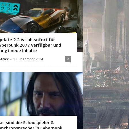
pdate 2.2 ist ab sofort für
yberpunk 2077 verfügbar und
ringt neue Inhalte
0
trick
-
10. Dezember 2024
as sind die Schauspieler &
ynchronsprecher in Cyberpunk