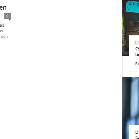
hen
0
ist
as
t den
U
C
b
Pa
D
S