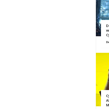
D
w
C
D
C
A
M