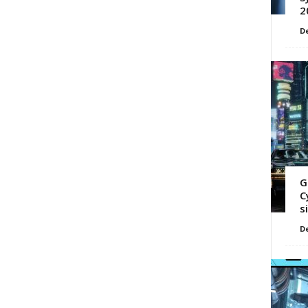
2
D
G
C
s
D