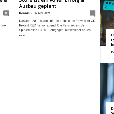
e &
Store ist ein voller Erfolg &
Ausbau geplant
0
Dennis
-
26. Mai 2019
0
Das Jahr 2019 startet für den polnischen Entwickler CD
önnen
Projekt RED hervorragend: Die Fans fiebern der
Spielemesse E3 2019 entgegen, auf welcher neues
U
zu...
C
b
Pa
D
S