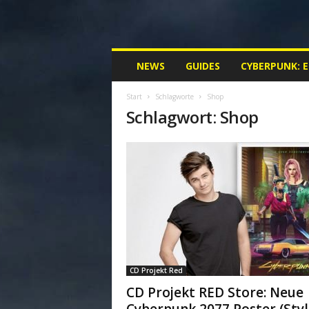
M
NEWS
GUIDES
CYBERPUNK: 
y
C
Start
Schlagworte
Shop
y
Schlagwort: Shop
b
e
r
p
u
n
k
.
d
e
|
CD Projekt Red
D
e
CD Projekt RED Store: Neue
i