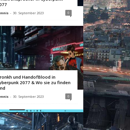
077
0
ennis
-
30. September 2023
ronkh und HandofBlood in
yberpunk 2077 & Wo sie zu finden
ind
0
ennis
-
30. September 2023