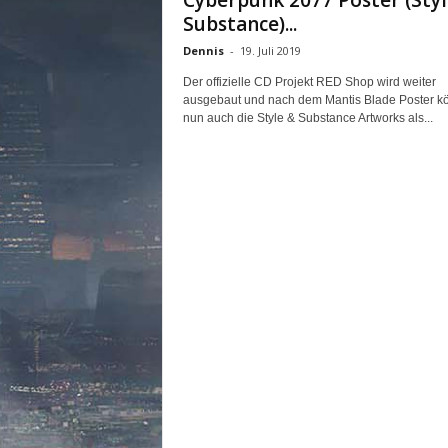
Cyberpunk 2077 Poster (Styl
n
Substance)...
e
Dennis
-
19. Juli 2019
d
e
Der offizielle CD Projekt RED Shop wird weiter
u
ausgebaut und nach dem Mantis Blade Poster k
t
nun auch die Style & Substance Artworks als...
s
c
h
s
p
r
a
c
h
i
g
e
C
o
m