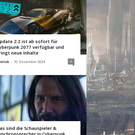
pdate 2.2 ist ab sofort für
yberpunk 2077 verfügbar und
ringt neue Inhalte
0
trick
-
10. Dezember 2024
as sind die Schauspieler &
ynchronsprecher in Cyberpunk