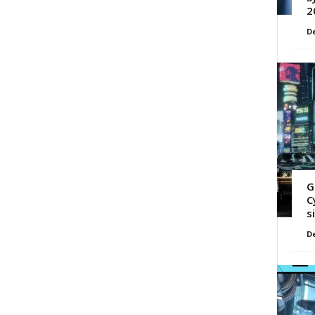
2
D
G
C
s
D