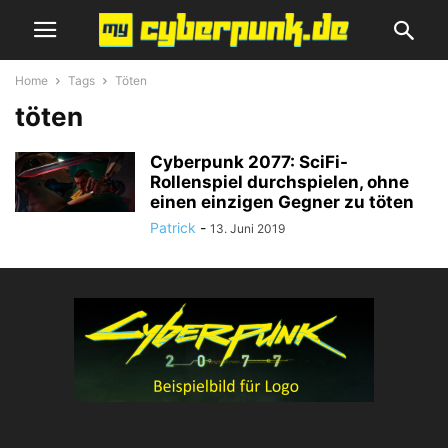
Home
Tags
Töten
töten
Cyberpunk 2077: SciFi-
Rollenspiel durchspielen, ohne
einen einzigen Gegner zu töten
Patrick
-
13. Juni 2019