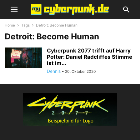
Home
Tags
Detroit: Become Human
Detroit: Become Human
Cyberpunk 2077 trifft auf Harry
Potter: Daniel Radcliffes Stimme
ist im...
Dennis
-
20. Oktober 2020