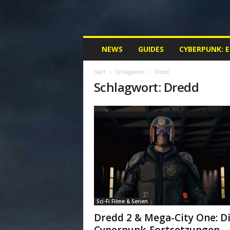
M
NEWS
GUIDES
CYBERPUNK: 
y
C
Start
Schlagworte
Dredd
y
Schlagwort: Dredd
b
e
r
p
u
n
k
.
d
e
|
Sci-Fi Filme & Serien
D
e
Dredd 2 & Mega-City One: D
i