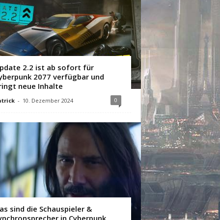
pdate 2.2 ist ab sofort für
yberpunk 2077 verfügbar und
ringt neue Inhalte
0
trick
-
10. Dezember 2024
as sind die Schauspieler &
ynchronsprecher in Cyberpunk