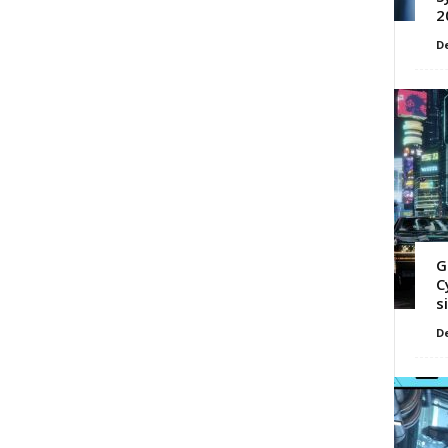
2
D
G
C
s
D