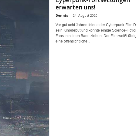
Cyperpunk-Fortsetzungen
n
erwarten uns!
e
Dennis
-
24. August 2020
d
e
Vor gut acht Jahren feierte der Cyberpunk-Film 
u
sein Kinodebüt und konnte einige Science-Fictio
t
Fans in seinen Bann ziehen. Der Film weißt übri
s
eine offensichtliche...
c
h
s
p
r
a
c
h
i
g
e
C
o
m