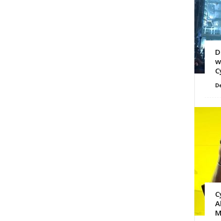
D
w
C
D
C
A
M