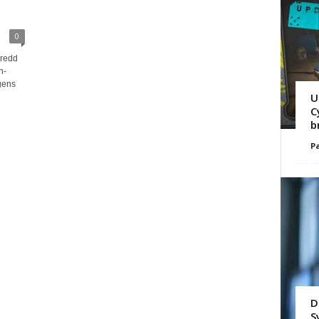
0
Dredd
n-
gens
U
C
b
Pa
D
S