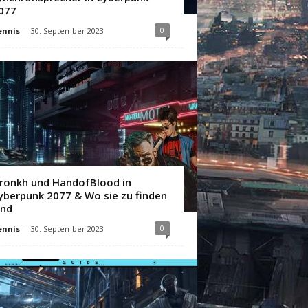
077
0
ennis
-
30. September 2023
ronkh und HandofBlood in
yberpunk 2077 & Wo sie zu finden
ind
0
ennis
-
30. September 2023