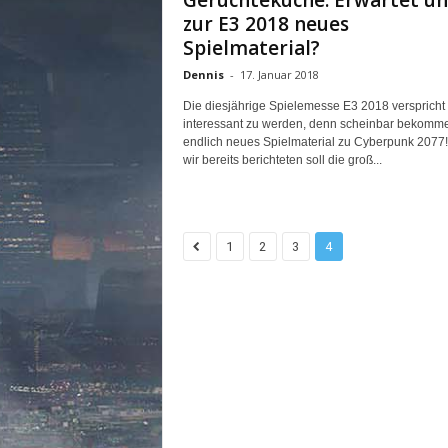
Gerüchteküche: Erwartet un
n
zur E3 2018 neues
e
Spielmaterial?
d
e
Dennis
-
17. Januar 2018
u
Die diesjährige Spielemesse E3 2018 verspricht
t
interessant zu werden, denn scheinbar bekomme
s
endlich neues Spielmaterial zu Cyberpunk 2077
c
wir bereits berichteten soll die groß...
h
s
p
r
1
2
3
4
a
c
h
i
g
e
C
o
m