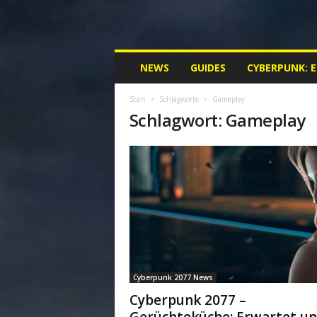
M
NEWS
GUIDES
CYBERPUNK: 
y
C
Start
Schlagworte
Gameplay
y
Schlagwort: Gameplay
b
e
r
p
u
n
k
.
d
e
|
Cyberpunk 2077 News
D
e
Cyberpunk 2077 –
i