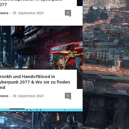
077
0
ennis
-
30. September 2023
ronkh und HandofBlood in
yberpunk 2077 & Wo sie zu finden
ind
0
ennis
-
30. September 2023