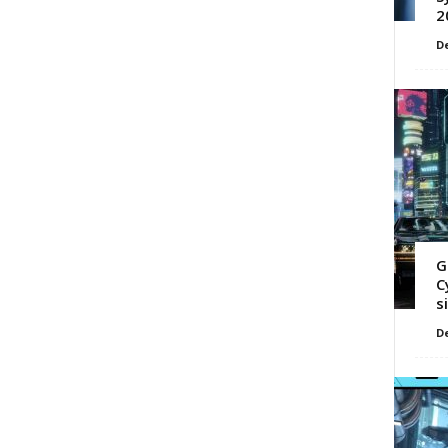
2
D
G
C
s
D