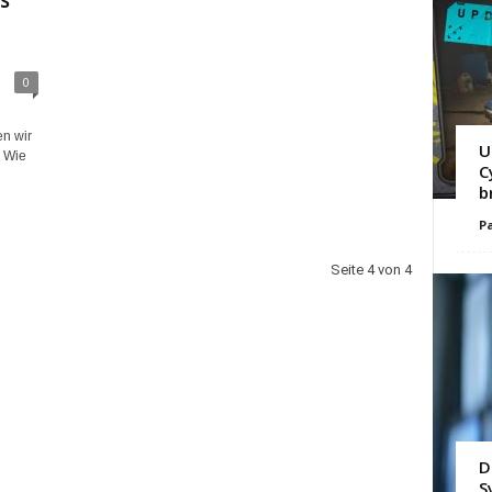
s
0
n wir
U
! Wie
C
b
Pa
Seite 4 von 4
D
S