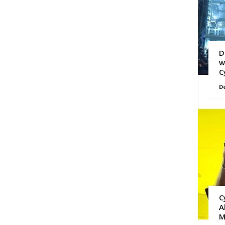
D
w
C
D
C
A
M