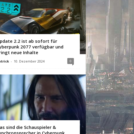
pdate 2.2 ist ab sofort für
yberpunk 2077 verfügbar und
ringt neue Inhalte
0
trick
-
10. Dezember 2024
as sind die Schauspieler &
ynchronsprecher in Cyberpunk