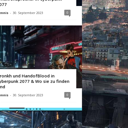
077
0
ennis
-
30. September 2023
ronkh und HandofBlood in
yberpunk 2077 & Wo sie zu finden
ind
0
ennis
-
30. September 2023