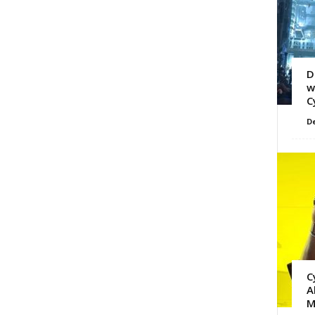
D
w
C
D
C
A
M