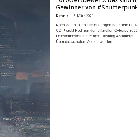
Fotowettbewerb: Das sind d
n
Gewinner von #Shutterpun
e
Dennis
-
5. März 2021
d
e
Nach vielen tollen Einsendungen beendete Entw
u
CD Projekt Red nun den offiziellen Cyberpunk 2
t
Fotowettbewerb unter dem Hashtag #Shutterpun
s
Über die sozialen Medien wurden...
c
h
s
p
r
a
c
h
i
g
e
C
o
m