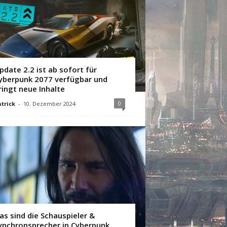
pdate 2.2 ist ab sofort für
yberpunk 2077 verfügbar und
ringt neue Inhalte
0
trick
-
10. Dezember 2024
as sind die Schauspieler &
ynchronsprecher in Cyberpunk