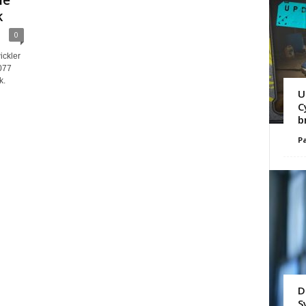
ie
k
0
ickler
077
k.
U
C
b
Pa
D
S