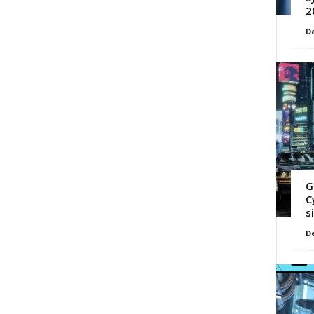
2
D
G
C
s
D