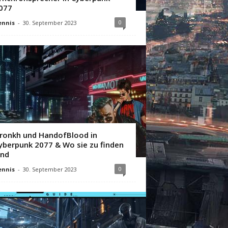
077
0
ennis
-
30. September 2023
ronkh und HandofBlood in
yberpunk 2077 & Wo sie zu finden
ind
0
ennis
-
30. September 2023