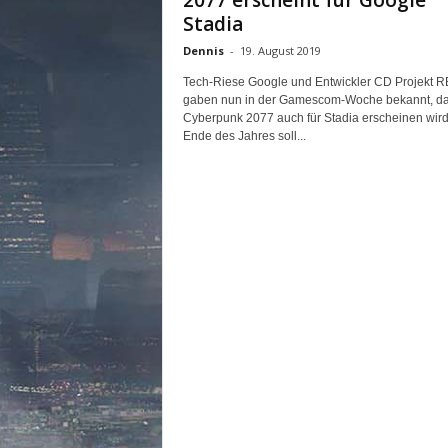
2077 erscheint für Google
n
Stadia
e
Dennis
-
19. August 2019
d
e
Tech-Riese Google und Entwickler CD Projekt 
u
gaben nun in der Gamescom-Woche bekannt, d
t
Cyberpunk 2077 auch für Stadia erscheinen wird
s
Ende des Jahres soll...
c
h
s
p
r
a
c
h
i
g
e
C
o
m