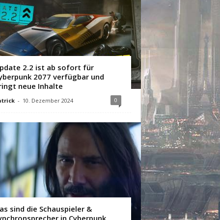
pdate 2.2 ist ab sofort für
yberpunk 2077 verfügbar und
ringt neue Inhalte
0
trick
-
10. Dezember 2024
as sind die Schauspieler &
ynchronsprecher in Cyberpunk