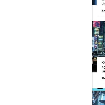
2
D
G
C
s
D