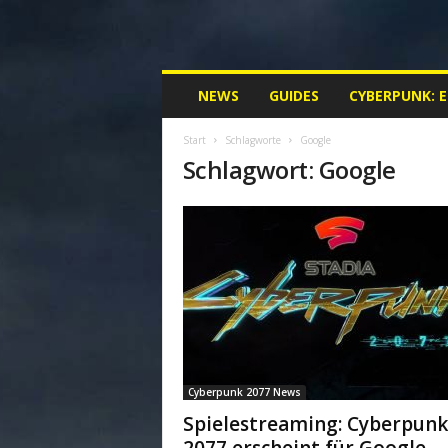
M
NEWS
GUIDES
CYBERPUNK: 
y
C
Start
Schlagworte
Google
y
Schlagwort: Google
b
e
r
p
u
n
k
.
d
e
|
Cyberpunk 2077 News
D
e
Spielestreaming: Cyberpunk
i