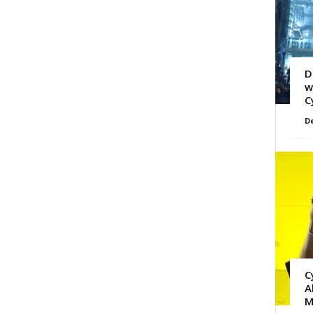
D
w
C
D
C
A
M