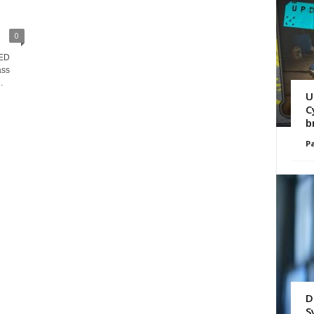
0
RED
ass
.
U
C
b
Pa
D
S