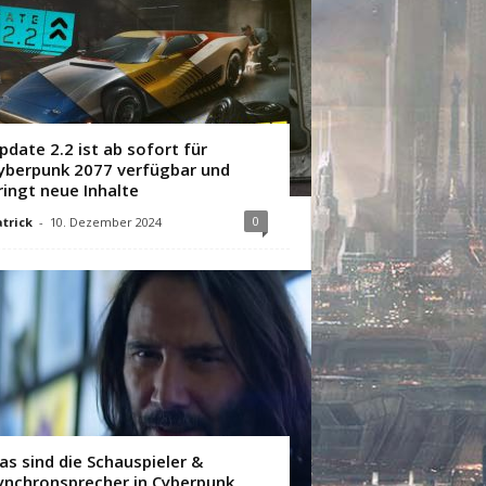
pdate 2.2 ist ab sofort für
yberpunk 2077 verfügbar und
ringt neue Inhalte
0
trick
-
10. Dezember 2024
as sind die Schauspieler &
ynchronsprecher in Cyberpunk