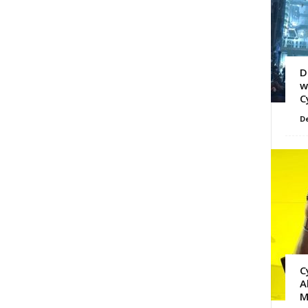
D
w
C
D
C
A
M