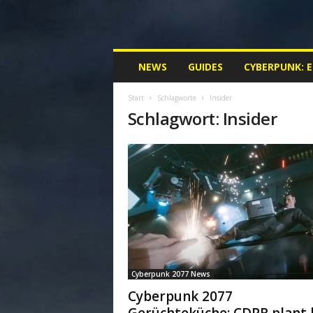
M
NEWS
GUIDES
CYBERPUNK: 
y
C
Start
Schlagworte
Insider
y
Schlagwort: Insider
b
e
r
p
u
n
k
.
d
e
|
Cyberpunk 2077 News
D
e
Cyberpunk 2077
i