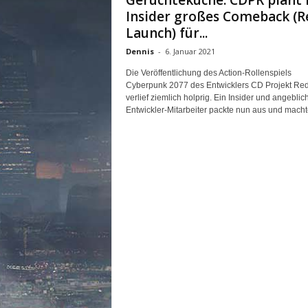
Gerüchteküche: CDPR plant 
n
Insider großes Comeback (R
e
Launch) für...
d
e
Dennis
-
6. Januar 2021
u
Die Veröffentlichung des Action-Rollenspiels
t
Cyberpunk 2077 des Entwicklers CD Projekt Re
s
verlief ziemlich holprig. Ein Insider und angeblic
c
Entwickler-Mitarbeiter packte nun aus und machte
h
s
p
r
a
c
h
i
g
e
C
o
m