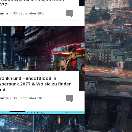
077
0
ennis
-
30. September 2023
ronkh und HandofBlood in
yberpunk 2077 & Wo sie zu finden
ind
0
ennis
-
30. September 2023