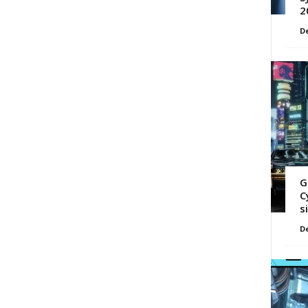
2
D
G
C
s
D