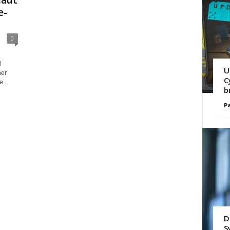
laut
e-
0
d
U
her
C
...
b
Pa
D
S