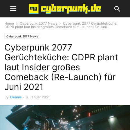
Home
Cyberpunk 2077 News
Cyberpunk 2077 Gerüchteküche:
CDPR plant laut Insider großes Comeback (Re-Launch) für Juni...
Cyberpunk 2077 News
Cyberpunk 2077
Gerüchteküche: CDPR plant
laut Insider großes
Comeback (Re-Launch) für
Juni 2021
By
Dennis
-
6. Januar 2021