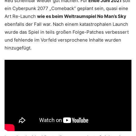
Red scheinbar wieder gut machen. Für
Ende Juni 2021
soll
ein Cyberpunk 2077 „Comeback“ geplant sein, quasi eine
Art Re-Launch
wie es beim Weltraumspiel No Man’s Sky
ebenfalls der Fall war. Nach einem katastrophalen Launch
wurde das Spiel in teils großen Folge-Patches verbessert
und fehlende im Vorfeld versprochene Inhalte wurden
hinzugefügt.