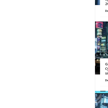
2
D
G
C
s
D