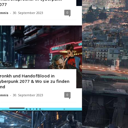
077
0
ennis
-
30. September 2023
ronkh und HandofBlood in
yberpunk 2077 & Wo sie zu finden
ind
0
ennis
-
30. September 2023