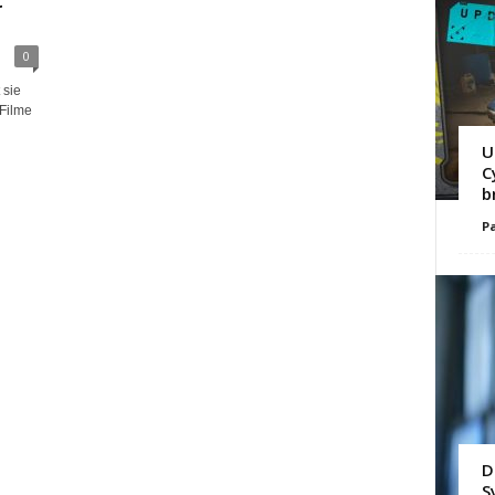
t
0
 sie
 Filme
U
C
b
Pa
D
S