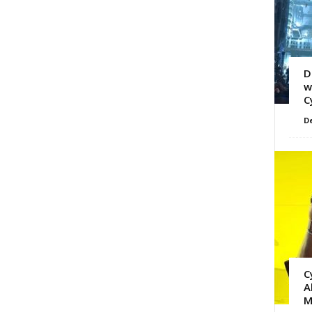
D
w
C
D
C
A
M