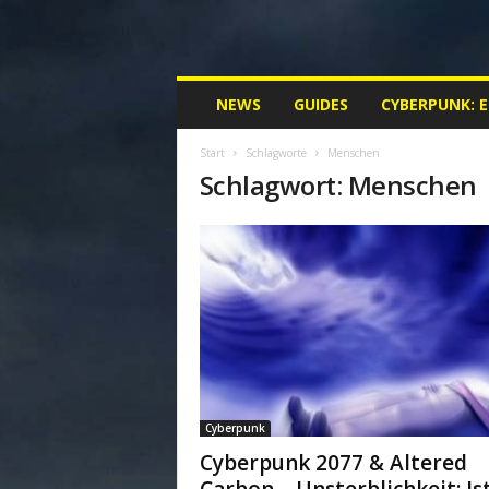
M
NEWS
GUIDES
CYBERPUNK: 
y
C
Start
Schlagworte
Menschen
y
Schlagwort: Menschen
b
e
r
p
u
n
k
.
d
e
|
Cyberpunk
D
e
Cyberpunk 2077 & Altered
i