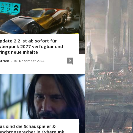
pdate 2.2 ist ab sofort für
yberpunk 2077 verfügbar und
ringt neue Inhalte
0
trick
-
10. Dezember 2024
as sind die Schauspieler &
ynchronsprecher in Cyberpunk