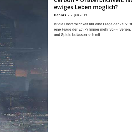
Carbon – Unsterblichkeit: Is
n
ewiges Leben möglich?
e
Dennis
-
2. Juli 2019
d
e
Ist die Unsterblichkeit nur eine Frage der Zeit? Ist
u
eine Frage der Ethik? Immer mehr Sci-Fi Serien,
t
und Spiele befassen sich mit...
s
c
h
s
p
r
a
c
h
i
g
e
C
o
m