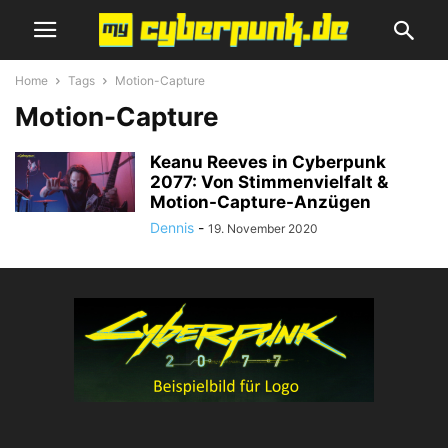
Home
Tags
Motion-Capture
Motion-Capture
Keanu Reeves in Cyberpunk
2077: Von Stimmenvielfalt &
Motion-Capture-Anzügen
Dennis
-
19. November 2020