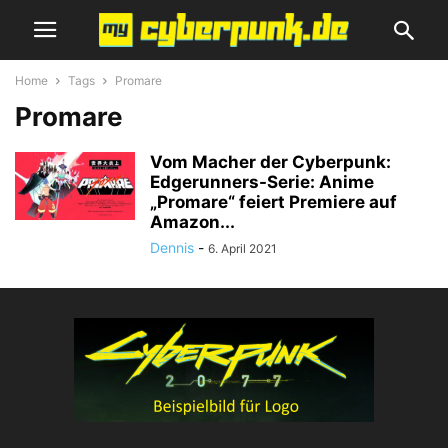
Home
Tags
Promare
Promare
Vom Macher der Cyberpunk:
Edgerunners-Serie: Anime
„Promare“ feiert Premiere auf
Amazon...
Dennis
-
6. April 2021