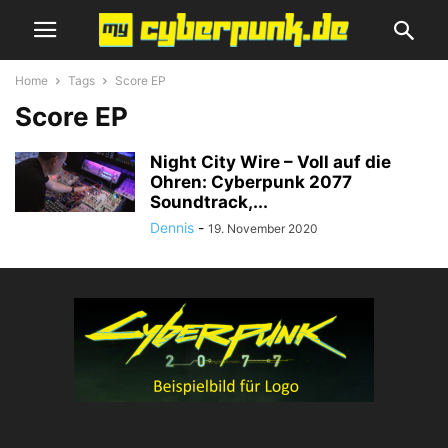
Home
Tags
Score EP
Score EP
Night City Wire – Voll auf die
Ohren: Cyberpunk 2077
Soundtrack,...
Dennis
-
19. November 2020