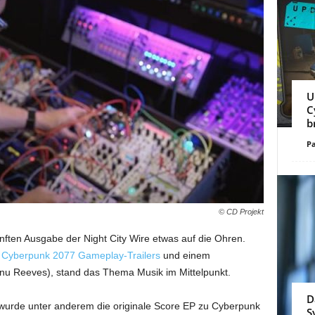
U
C
b
Pa
© CD Projekt
nften Ausgabe der Night City Wire etwas auf die Ohren.
n
Cyberpunk 2077 Gameplay-Trailers
und einem
u Reeves), stand das Thema Musik im Mittelpunkt.
D
wurde unter anderem die originale Score EP zu Cyberpunk
S