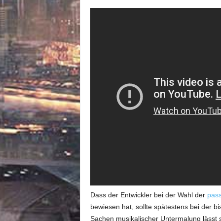
Dass der Entwickler bei der Wahl der
pas
bewiesen hat, sollte spätestens bei der b
Sachen musikalischer Untermalung lässt s