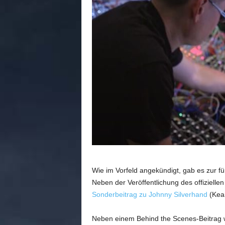
n
e
d
e
u
t
s
c
h
s
p
r
a
c
h
i
Wie im Vorfeld angekündigt, gab es zur fü
g
Neben der Veröffentlichung des offizielle
e
Sonderbeitrag zu Johnny Silverhand
(Kean
C
o
m
Neben einem Behind the Scenes-Beitrag 