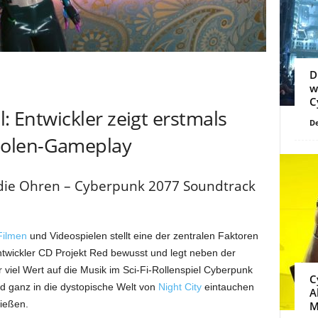
D
w
C
l: Entwickler zeigt erstmals
De
solen-Gameplay
uf die Ohren – Cyberpunk 2077 Soundtrack
Filmen
und Videospielen stellt eine der zentralen Faktoren
Entwickler CD Projekt Red bewusst und legt neben der
viel Wert auf die Musik im Sci-Fi-Rollenspiel Cyberpunk
C
und ganz in die dystopische Welt von
Night City
eintauchen
A
nießen.
M