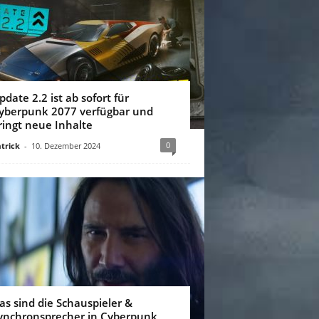
pdate 2.2 ist ab sofort für
yberpunk 2077 verfügbar und
ringt neue Inhalte
0
trick
-
10. Dezember 2024
as sind die Schauspieler &
ynchronsprecher in Cyberpunk