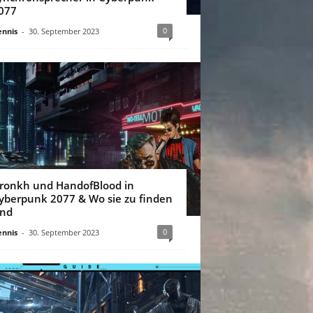
077
0
nnis
-
30. September 2023
ronkh und HandofBlood in
yberpunk 2077 & Wo sie zu finden
ind
0
nnis
-
30. September 2023