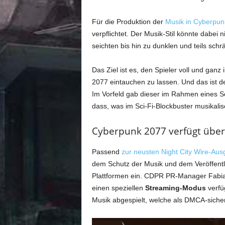
Für die Produktion der
Musik in Cyberpun
verpflichtet. Der Musik-Stil könnte dabei n
seichten bis hin zu dunklen und teils schr
Das Ziel ist es, den Spieler voll und ganz
2077 eintauchen zu lassen. Und das ist de
Im Vorfeld gab dieser im Rahmen eines S
dass, was im Sci-Fi-Blockbuster musikalisc
Cyberpunk 2077 verfügt übe
Passend
zur neusten Night City Wire-Au
dem Schutz der Musik und dem Veröffentl
Plattformen ein. CDPR PR-Manager Fabia
einen speziellen
Streaming-Modus
verfüg
Musik abgespielt, welche als DMCA-sicher 