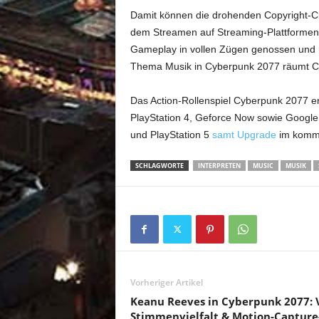
Damit können die drohenden Copyright-Cl
dem Streamen auf Streaming-Plattformen
Gameplay in vollen Zügen genossen und 
Thema Musik in Cyberpunk 2077 räumt CD
Das Action-Rollenspiel Cyberpunk 2077 e
PlayStation 4, Geforce Now sowie Google 
und PlayStation 5
samt Upgrade
im komm
SCHLAGWORTE
INTERPRETEN
MUSIC
MUSIK
Vorheriger Artikel
Keanu Reeves in Cyberpunk 2077: 
Stimmenvielfalt & Motion-Capture