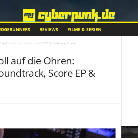
EDGERUNNERS
REVIEWS
FILME & SERIEN
ll auf die Ohren: Cyberpunk 2077 Soundtrack, Score...
oll auf die Ohren:
undtrack, Score EP &