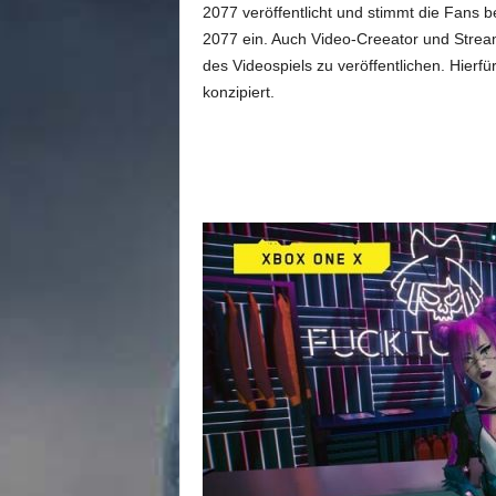
m
2077 veröffentlicht und stimmt die Fans b
u
2077 ein. Auch Video-Creeator und Strea
n
des Videospiels zu veröffentlichen. Hierf
i
konzipiert.
t
y
z
u
C
y
b
e
r
p
u
n
k
2
0
7
7