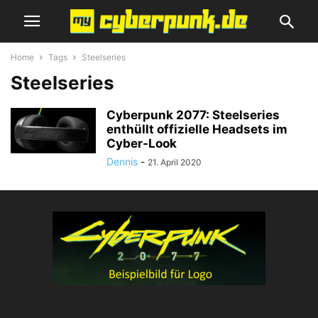
Home
Tags
Steelseries
Steelseries
Cyberpunk 2077: Steelseries
enthüllt offizielle Headsets im
Cyber-Look
Dennis
-
21. April 2020