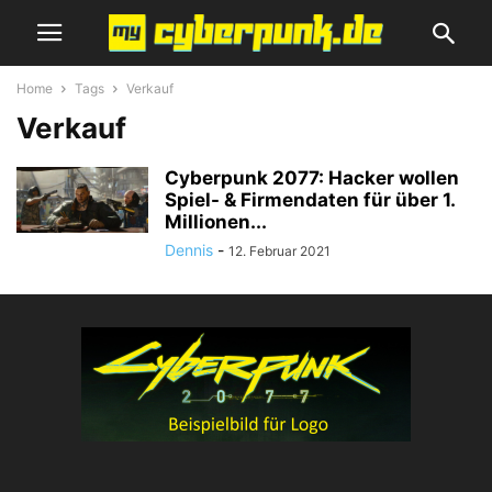
Home
Tags
Verkauf
Verkauf
Cyberpunk 2077: Hacker wollen
Spiel- & Firmendaten für über 1.
Millionen...
Dennis
-
12. Februar 2021