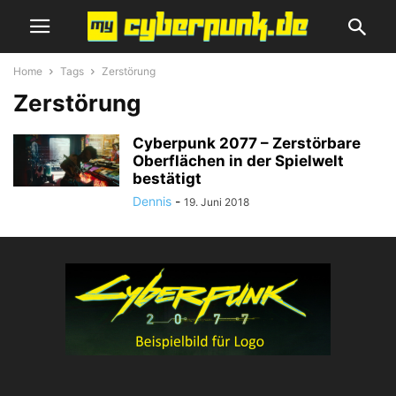
Home
Tags
Zerstörung
Zerstörung
Cyberpunk 2077 – Zerstörbare
Oberflächen in der Spielwelt
bestätigt
Dennis
-
19. Juni 2018