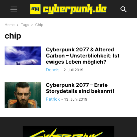
Home
Tags
Chip
chip
Cyberpunk 2077 & Altered
Carbon – Unsterblichkeit: Ist
ewiges Leben möglich?
Dennis
-
2. Juli 2019
Cyberpunk 2077 – Erste
Storydetails sind bekannt!
Patrick
-
13. Juni 2019