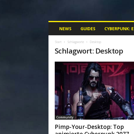
M
NEWS
GUIDES
CYBERPUNK: 
y
C
Start
Schlagworte
Desktop
y
Schlagwort: Desktop
b
e
r
p
u
n
k
.
d
e
|
Community
D
e
Pimp-Your-Desktop: Top
i