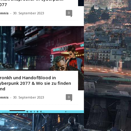
077
0
ennis
-
30. September 2023
ronkh und HandofBlood in
yberpunk 2077 & Wo sie zu finden
ind
0
ennis
-
30. September 2023