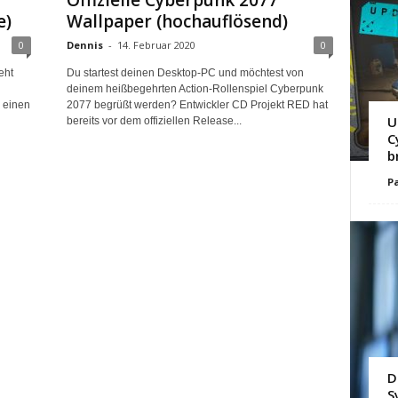
Offizielle Cyberpunk 2077
e)
Wallpaper (hochauflösend)
0
Dennis
-
14. Februar 2020
0
eht
Du startest deinen Desktop-PC und möchtest von
deinem heißbegehrten Action-Rollenspiel Cyberpunk
 einen
2077 begrüßt werden? Entwickler CD Projekt RED hat
U
bereits vor dem offiziellen Release...
C
b
Pa
D
S