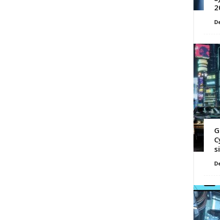
2
D
G
C
s
D