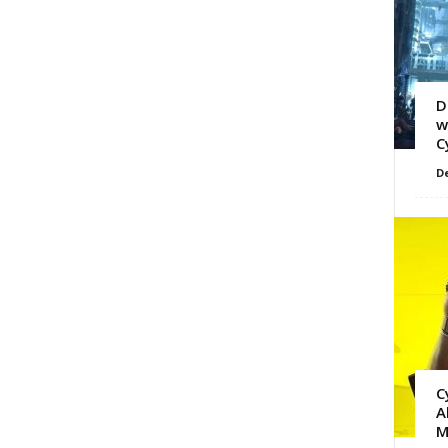
D
w
C
D
C
A
M