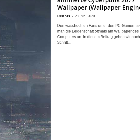
animierte Cyberpunk 2077
n
Wallpaper (Wallpaper Engin
e
Dennis
-
23. Mai 2020
d
e
Den waschechten Fans unter den PC-Gamern si
u
man die Leidenschaft oftmals am Wallpaper des
t
Computers an. In diesem Beitrag gehen wir noch
s
Schritt...
c
h
s
p
r
a
c
h
i
g
e
C
o
m