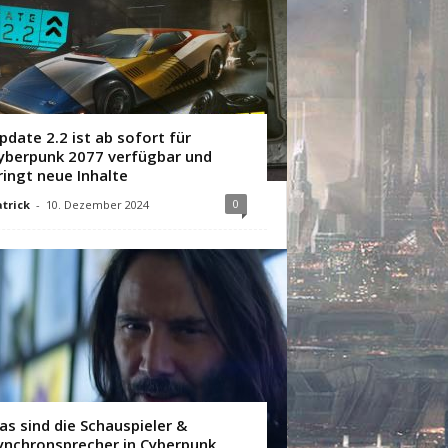
pdate 2.2 ist ab sofort für
yberpunk 2077 verfügbar und
ringt neue Inhalte
0
trick
-
10. Dezember 2024
as sind die Schauspieler &
ynchronsprecher in Cyberpunk