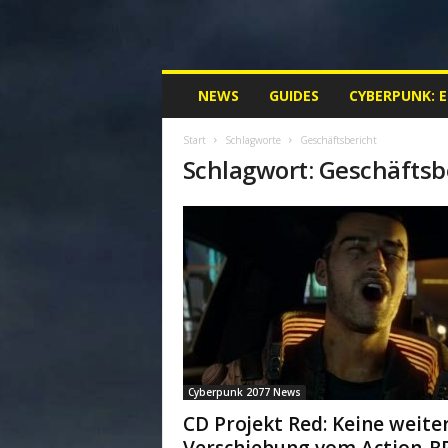
M
NEWS
GUIDES
CYBERPUNK: 
y
C
Start
Schlagworte
Geschäftsbericht
y
Schlagwort: Geschäftsb
b
e
r
p
u
n
k
.
d
e
|
Cyberpunk 2077 News
D
e
CD Projekt Red: Keine weite
i