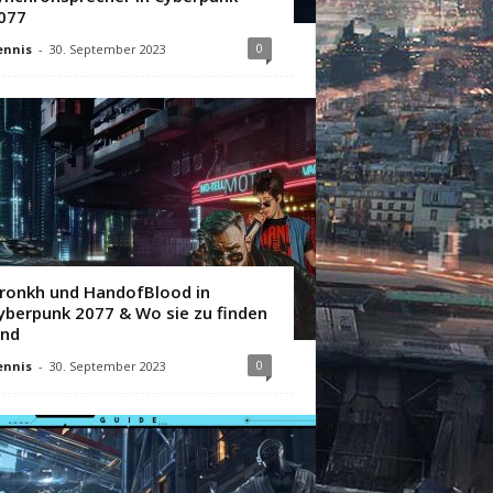
077
0
ennis
-
30. September 2023
ronkh und HandofBlood in
yberpunk 2077 & Wo sie zu finden
ind
0
ennis
-
30. September 2023