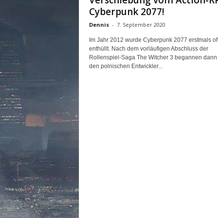
Verschiebung vom Action-R
n
Cyberpunk 2077!
e
Dennis
-
7. September 2020
d
e
Im Jahr 2012 wurde Cyberpunk 2077 erstmals offi
u
enthüllt. Nach dem vorläufigen Abschluss der
t
Rollenspiel-Saga The Witcher 3 begannen dann 
s
den polnischen Entwickler...
c
h
s
p
r
a
c
h
i
g
e
C
o
m