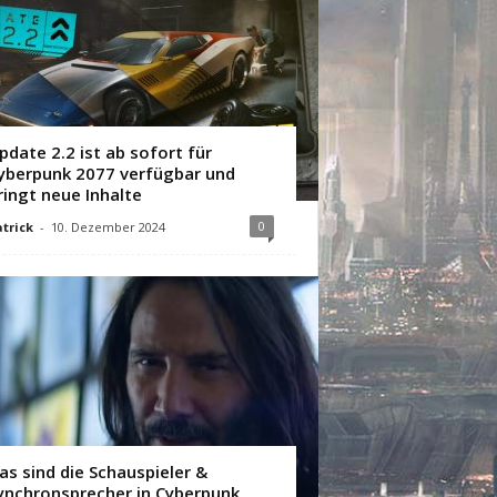
pdate 2.2 ist ab sofort für
yberpunk 2077 verfügbar und
ringt neue Inhalte
0
trick
-
10. Dezember 2024
as sind die Schauspieler &
ynchronsprecher in Cyberpunk