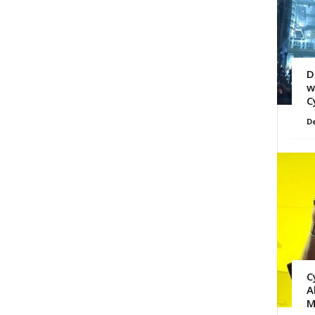
D
w
C
D
C
A
M