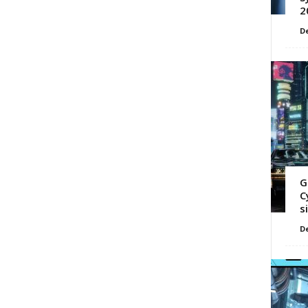
2
D
G
C
s
D