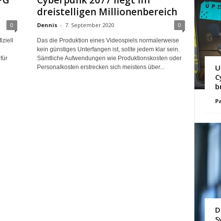
PG
Cyberpunk 2077 liegt im
dreistelligen Millionenbereich
0
Dennis
-
7. September 2020
0
ziell
Das die Produktion eines Videospiels normalerweise
kein günstiges Unterfangen ist, sollte jedem klar sein.
für
Sämtliche Aufwendungen wie Produktionskosten oder
U
Personalkosten erstrecken sich meistens über...
C
b
Pa
D
S