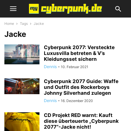
Home
Tags
Jacke
Jacke
Cyberpunk 2077: Versteckte
Luxusvilla betreten & V’s
Kleidungsset sichern
Dennis
-
10. Februar 2021
Cyberpunk 2077 Guide: Waffe
und Outfit des Rockerboys
Johnny Silverhand zulegen
Dennis
-
16. Dezember 2020
CD Projekt RED warnt: Kauft
diese überteuerte „Cyberpunk
2077“-Jacke nicht!