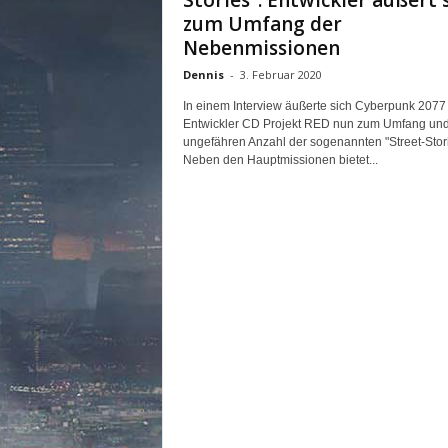
Stories“: Entwickler äußert 
n
zum Umfang der
e
Nebenmissionen
d
e
Dennis
-
3. Februar 2020
u
In einem Interview äußerte sich Cyberpunk 2077
t
Entwickler CD Projekt RED nun zum Umfang und
s
ungefähren Anzahl der sogenannten "Street-Stori
c
Neben den Hauptmissionen bietet...
h
s
p
r
a
c
h
i
g
e
C
o
m