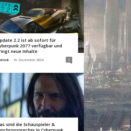
pdate 2.2 ist ab sofort für
yberpunk 2077 verfügbar und
ringt neue Inhalte
0
trick
-
10. Dezember 2024
as sind die Schauspieler &
ynchronsprecher in Cyberpunk