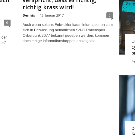
sich
verspricht, dass es richtig,
richtig krass wird!
Dennis
-
13. Januar 2017
0
0
Auch wenn seitens Entwickler kaum Informationen zum
sich in Entwicklung befindlichen Sci-Fi Rollenspiel
Cyberpunk 2077 bekannt gegeben werden, kommen
 der
U
doch einige Informationshappen ans digitale...
es".
C
b
Pa
D
S