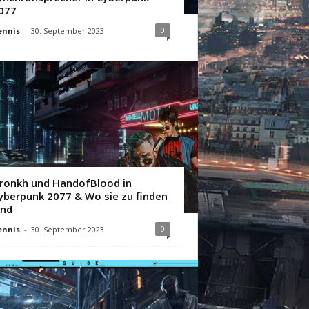
077
0
ennis
-
30. September 2023
ronkh und HandofBlood in
yberpunk 2077 & Wo sie zu finden
ind
0
ennis
-
30. September 2023