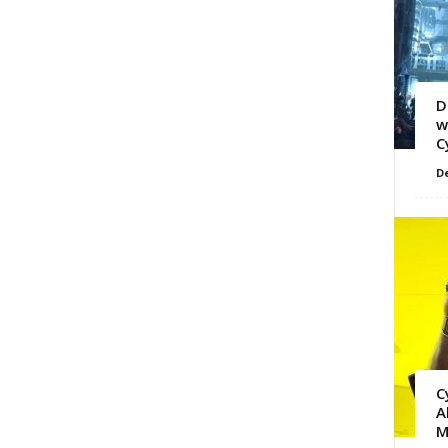
D
w
C
D
C
A
M