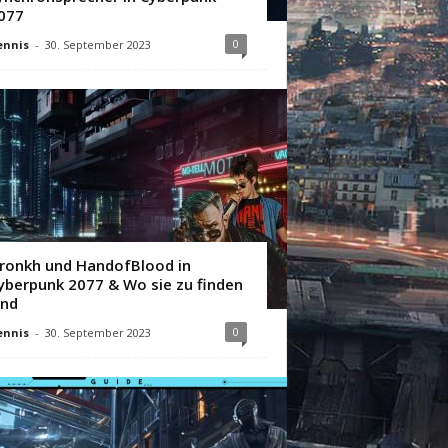
077
0
ennis
-
30. September 2023
ronkh und HandofBlood in
yberpunk 2077 & Wo sie zu finden
ind
0
ennis
-
30. September 2023