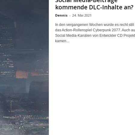
Social Media-Beiträge
n
kommende DLC-Inhalte an?
e
Dennis
-
24. Mai 2021
d
e
In den vergangenen Wochen wurde es recht still
u
das Action-Rollenspiel Cyberpunk 2077. Auch au
t
Social Media-Kanälen von Entwickler CD Projek
s
kamen...
c
h
s
p
r
a
c
h
i
g
e
C
o
m