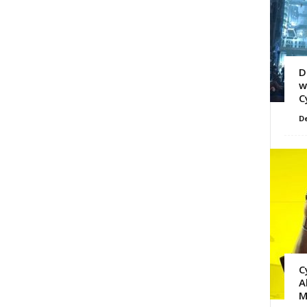
D
w
C
D
C
A
M