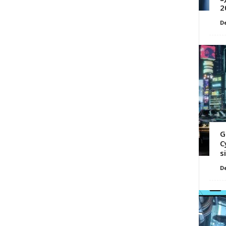
2
D
G
C
s
D