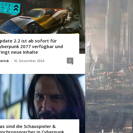
pdate 2.2 ist ab sofort für
yberpunk 2077 verfügbar und
ringt neue Inhalte
0
trick
-
10. Dezember 2024
as sind die Schauspieler &
ynchronsprecher in Cyberpunk