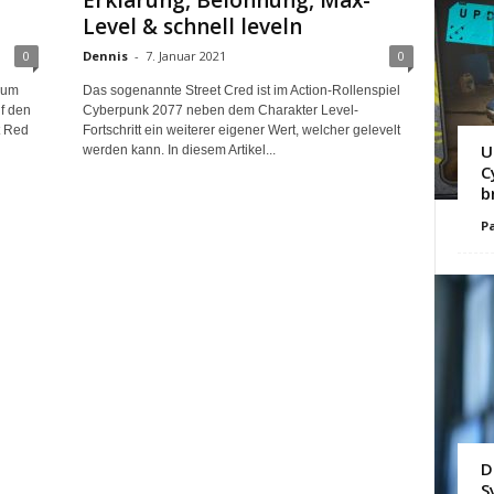
Erklärung, Belohnung, Max-
Level & schnell leveln
0
Dennis
-
7. Januar 2021
0
 um
Das sogenannte Street Cred ist im Action-Rollenspiel
f den
Cyberpunk 2077 neben dem Charakter Level-
t Red
Fortschritt ein weiterer eigener Wert, welcher gelevelt
U
werden kann. In diesem Artikel...
C
b
Pa
D
S