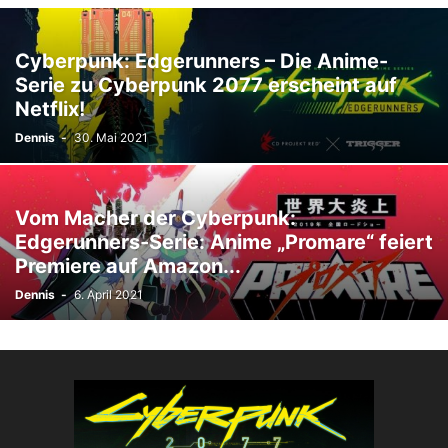
Cyberpunk: Edgerunners – Die Anime-
Serie zu Cyberpunk 2077 erscheint auf
Netflix!
Dennis
-
30. Mai 2021
Vom Macher der Cyberpunk:
Edgerunners-Serie: Anime „Promare“ feiert
Premiere auf Amazon...
Dennis
-
6. April 2021