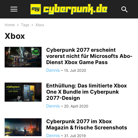
Home
Tags
Xbox
Xbox
Cyberpunk 2077 erscheint
vorerst nicht für Microsofts Abo-
Dienst Xbox Game Pass
Dennis
-
15. Juli 2020
Enthüllung: Das limitierte Xbox
One X Bundle im Cyberpunk
2077-Design
Dennis
-
20. April 2020
Cyberpunk 2077 im Xbox
Magazin & frische Screenshots
Dennis
-
31. Juli 2019